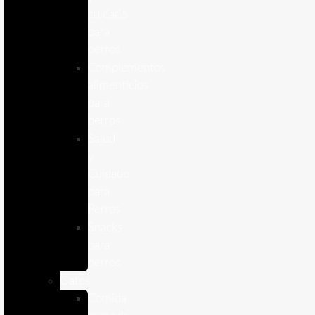
cuidado
para
perros
Complementos
alimenticios
para
perros
Salud
y
Cuidado
para
Perros
Snacks
para
perros
Gatos
Comida