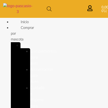
0,0
0
Inicio
Comprar
por
mascota
Aves
Complementos
para
aves
Alimentación
para
Aves
Cuidado
e
Higiene
para