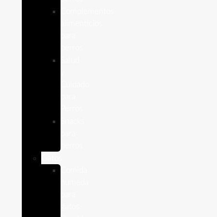
Complementos
alimenticios
para
perros
Salud
y
Cuidado
para
Perros
Snacks
para
perros
Gatos
Comida
humeda
para
gatos