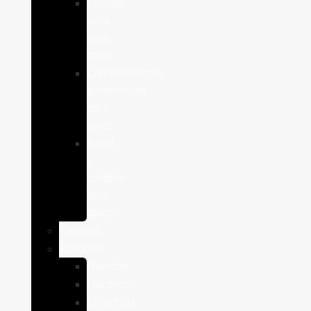
Comida
seca
para
gatos
Complementos
alimenticios
para
gatos
Salud
y
cuidado
para
gatos
Caballos
Roedores
Hámster
Húrones
Chinchilla