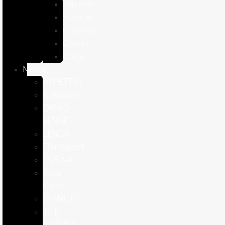
Hámster
Húrones
Chinchilla
Conejo
Cobaya
Marcas
APPETTYS
Bioiberica
DIBAQ
SENSE
LENDA
Pharmadiet
PURINA
Royal
Canin
STANGEST
THE
NATURAL