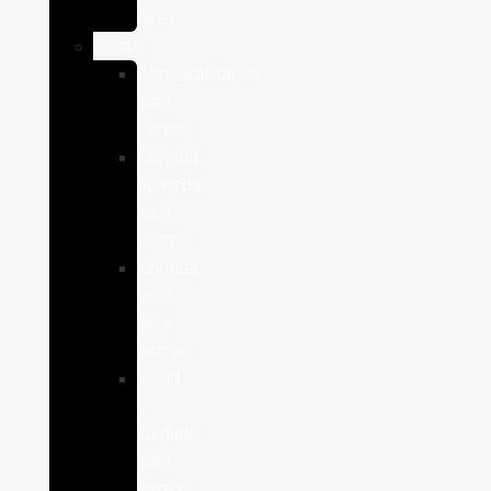
Aves
Perros
Antiparasitários
para
Perros
Comida
humeda
para
perros
Comida
seca
para
perros
Salud
y
cuidado
para
perros