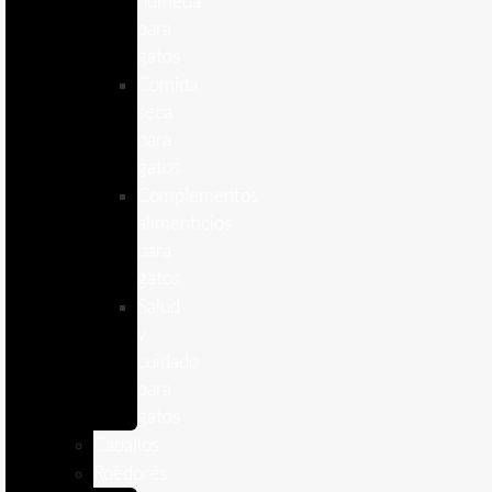
humeda
para
gatos
Comida
seca
para
gatos
Complementos
alimenticios
para
gatos
Salud
y
cuidado
para
gatos
Caballos
Roedores