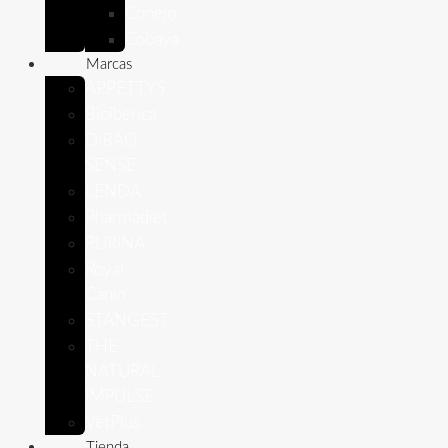
Conejo
Cobaya
Marcas
APPETTYS
Bioiberica
DIBAQ
SENSE
LENDA
Pharmadiet
PURINA
Royal
Canin
STANGEST
THE
NATURAL
IMPULSE
VetPlus
Tienda