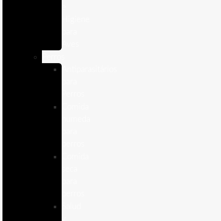
e
Higiene
para
Aves
Perros
Antiparasitários
para
Perros
Comida
humeda
para
perros
Comida
seca
para
perros
Salud
y