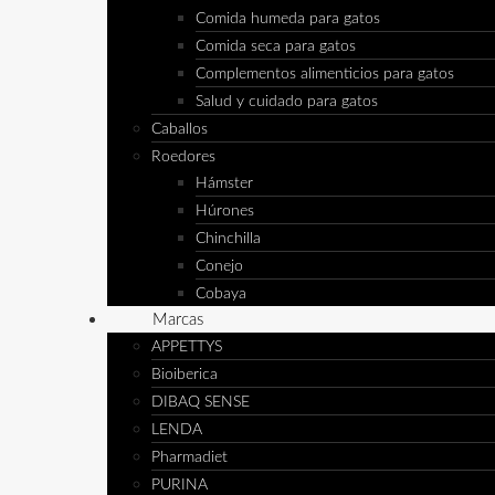
Comida humeda para gatos
Comida seca para gatos
Complementos alimenticios para gatos
Salud y cuidado para gatos
Caballos
Roedores
Hámster
Húrones
Chinchilla
Conejo
Cobaya
Marcas
APPETTYS
Bioiberica
DIBAQ SENSE
LENDA
Pharmadiet
PURINA