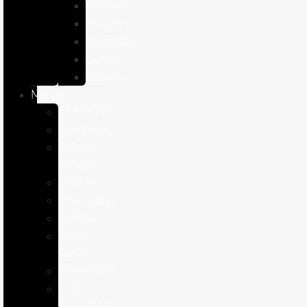
Hámster
Húrones
Chinchilla
Conejo
Cobaya
Marcas
APPETTYS
Bioiberica
DIBAQ
SENSE
LENDA
Pharmadiet
PURINA
Royal
Canin
STANGEST
THE
NATURAL