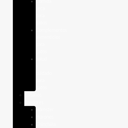
Comida
seca
para
gatos
Complementos
alimenticios
para
gatos
Salud
y
cuidado
para
gatos
Caballos
Roedores
Hámster
Húrones
Chinchilla