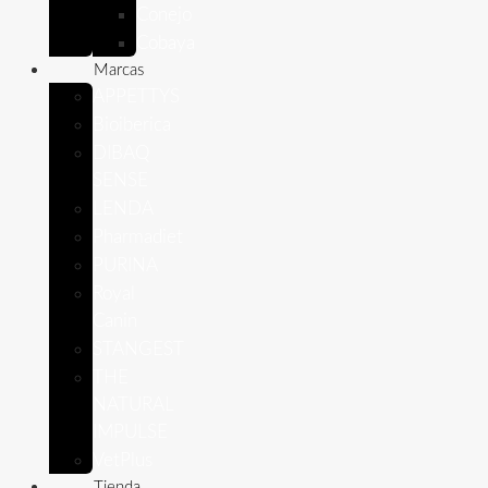
Conejo
Cobaya
Marcas
APPETTYS
Bioiberica
DIBAQ
SENSE
LENDA
Pharmadiet
PURINA
Royal
Canin
STANGEST
THE
NATURAL
IMPULSE
VetPlus
Tienda