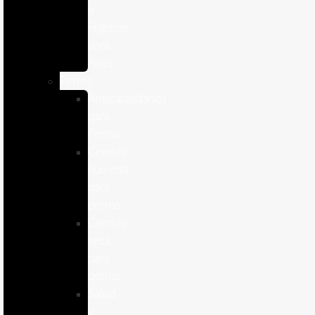
e
Higiene
para
Aves
Perros
Antiparasitários
para
Perros
Comida
humeda
para
perros
Comida
seca
para
perros
Salud
y