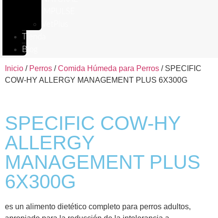
IMPULSE
VetPlus
Tienda
Blog
Inicio
/
Perros
/
Comida Húmeda para Perros
/ SPECIFIC
COW-HY ALLERGY MANAGEMENT PLUS 6X300G
SPECIFIC COW-HY
ALLERGY
MANAGEMENT PLUS
6X300G
es un alimento dietético completo para perros adultos,