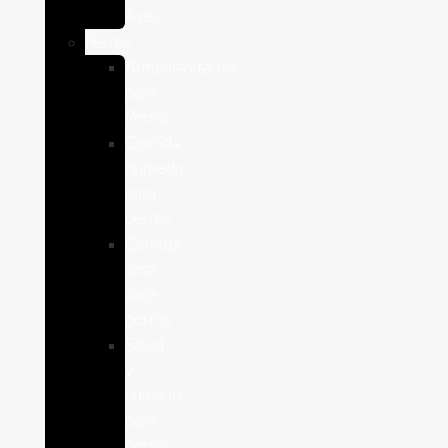
Aves
Perros
Antiparasitários
para
Perros
Comida
humeda
para
perros
Comida
seca
para
perros
Salud
y
cuidado
para
perros