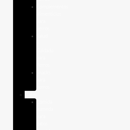
Complementos
alimenticios
para
perros
Salud
y
Cuidado
para
Perros
Snacks
para
perros
Gatos
Comida
humeda
para
gatos