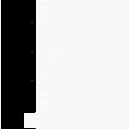
humeda
para
gatos
Comida
seca
para
gatos
Complementos
alimenticios
para
gatos
Salud
y
cuidado
para
gatos
Caballos
Roedores