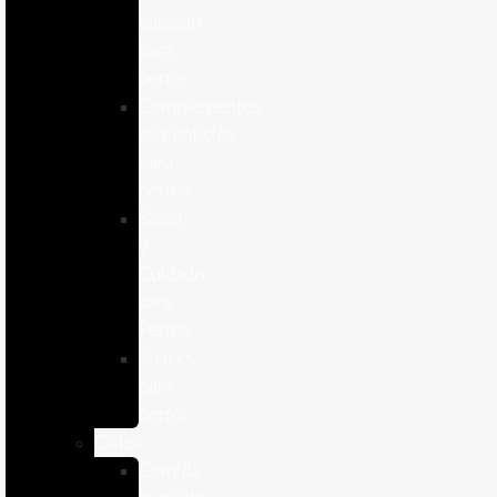
cuidado
para
perros
Complementos
alimenticios
para
perros
Salud
y
Cuidado
para
Perros
Snacks
para
perros
Gatos
Comida