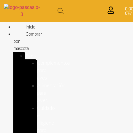
0,0
0
Inicio
Comprar
por
mascota
Aves
Complementos
para
aves
Alimentación
para
Aves
Cuidado
e
Higiene
para