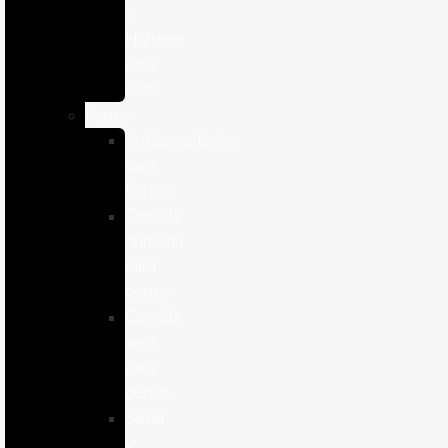
e
Higiene
para
Aves
Perros
Antiparasitários
para
Perros
Comida
humeda
para
perros
Comida
seca
para
perros
Salud
y