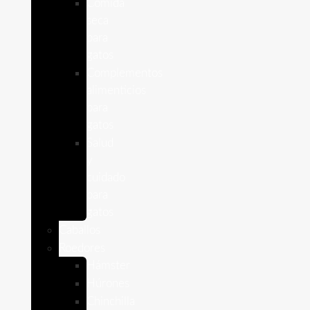
Comida
seca
para
gatos
Complementos
alimenticios
para
gatos
Salud
y
cuidado
para
gatos
Caballos
Roedores
Hámster
Húrones
Chinchilla