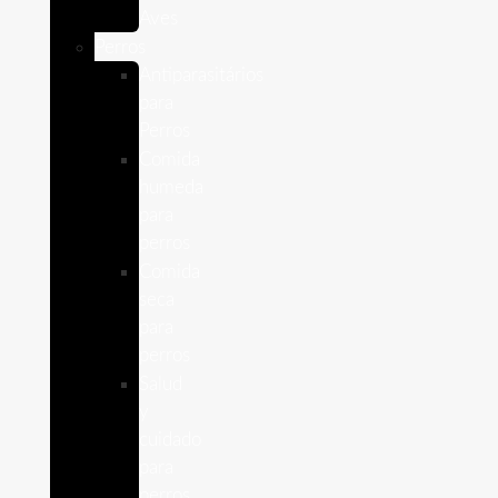
Aves
Perros
Antiparasitários
para
Perros
Comida
humeda
para
perros
Comida
seca
para
perros
Salud
y
cuidado
para
perros