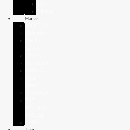
Conejo
Cobaya
Marcas
APPETTYS
Bioiberica
DIBAQ
SENSE
LENDA
Pharmadiet
PURINA
Royal
Canin
STANGEST
THE
NATURAL
IMPULSE
VetPlus
Tienda