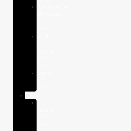
Complementos
alimenticios
para
perros
Salud
y
Cuidado
para
Perros
Snacks
para
perros
Gatos
Comida
humeda
para
gatos