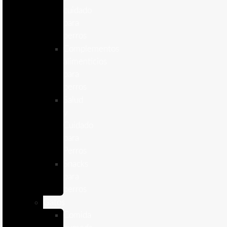
cuidado
para
perros
Complementos
alimenticios
para
perros
Salud
y
Cuidado
para
Perros
Snacks
para
perros
Gatos
Comida