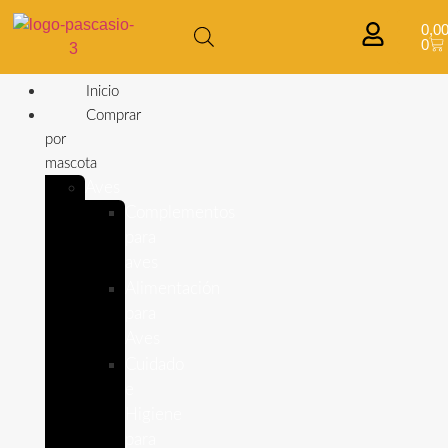
0,0
0
Inicio
Comprar
por
mascota
Aves
Complementos
para
aves
Alimentación
para
Aves
Cuidado
e
Higiene
para