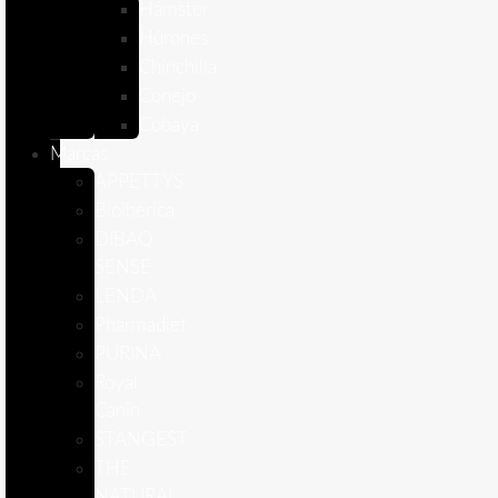
Hámster
Húrones
Chinchilla
Conejo
Cobaya
Marcas
APPETTYS
Bioiberica
DIBAQ
SENSE
LENDA
Pharmadiet
PURINA
Royal
Canin
STANGEST
THE
NATURAL