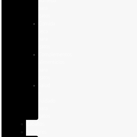
humeda
para
gatos
Comida
seca
para
gatos
Complementos
alimenticios
para
gatos
Salud
y
cuidado
para
gatos
Caballos
Roedores