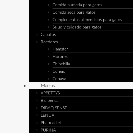
Comida humeda para gatos
Comida seca para gatos
Complementos alimenticios para gatos
Salud y cuidado para gatos
Caballos
Roedores
Hámster
Húrones
Chinchilla
Conejo
Cobaya
Marcas
APPETTYS
Bioiberica
DIBAQ SENSE
LENDA
Pharmadiet
PURINA