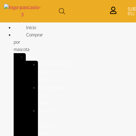
0,0
0
Inicio
Comprar
por
mascota
Aves
Complementos
para
aves
Alimentación
para
Aves
Cuidado
e
Higiene
para