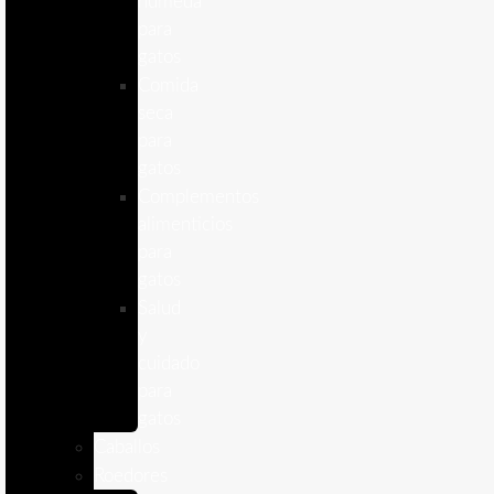
humeda
para
gatos
Comida
seca
para
gatos
Complementos
alimenticios
para
gatos
Salud
y
cuidado
para
gatos
Caballos
Roedores