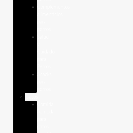
Complementos
alimenticios
para
perros
Salud
y
Cuidado
para
Perros
Snacks
para
perros
Gatos
Comida
humeda
para
gatos