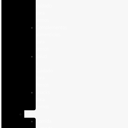
cuidado
para
perros
Complementos
alimenticios
para
perros
Salud
y
Cuidado
para
Perros
Snacks
para
perros
Gatos
Comida