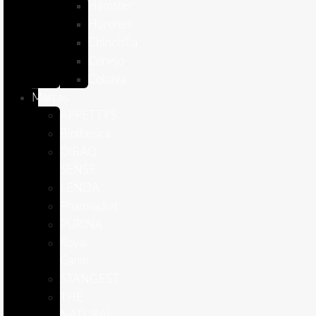
Hámster
Húrones
Chinchilla
Conejo
Cobaya
Marcas
APPETTYS
Bioiberica
DIBAQ
SENSE
LENDA
Pharmadiet
PURINA
Royal
Canin
STANGEST
THE
NATURAL