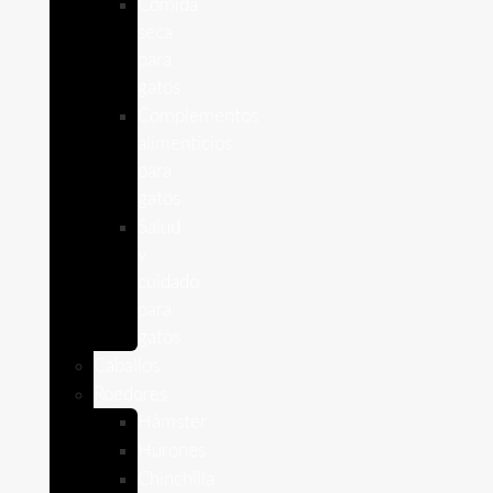
Comida
seca
para
gatos
Complementos
alimenticios
para
gatos
Salud
y
cuidado
para
gatos
Caballos
Roedores
Hámster
Húrones
Chinchilla