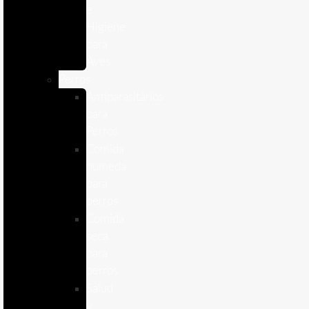
e
Higiene
para
Aves
Perros
Antiparasitários
para
Perros
Comida
humeda
para
perros
Comida
seca
para
perros
Salud
y