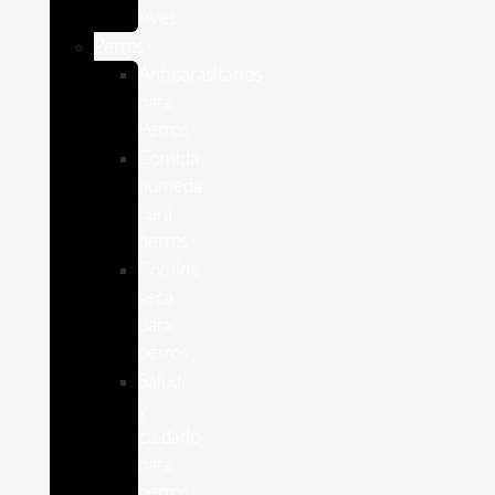
Aves
Perros
Antiparasitários
para
Perros
Comida
humeda
para
perros
Comida
seca
para
perros
Salud
y
cuidado
para
perros