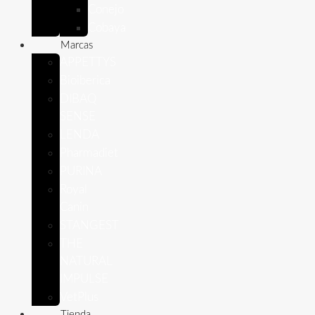
Conejo
Cobaya
Marcas
APPETTYS
Bioiberica
DIBAQ
SENSE
LENDA
Pharmadiet
PURINA
Royal
Canin
STANGEST
THE
NATURAL
IMPULSE
VetPlus
Tienda