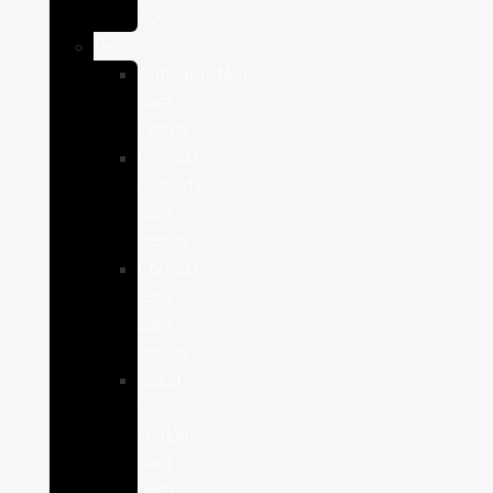
Aves
Perros
Antiparasitários
para
Perros
Comida
humeda
para
perros
Comida
seca
para
perros
Salud
y
cuidado
para
perros