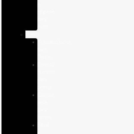
e
Higiene
para
Aves
Perros
Antiparasitários
para
Perros
Comida
humeda
para
perros
Comida
seca
para
perros
Salud
y