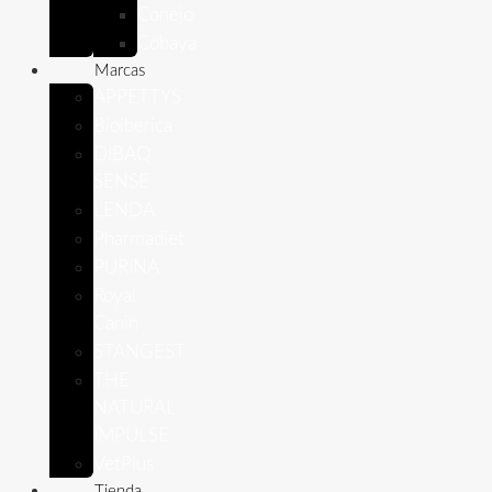
Conejo
Cobaya
Marcas
APPETTYS
Bioiberica
DIBAQ
SENSE
LENDA
Pharmadiet
PURINA
Royal
Canin
STANGEST
THE
NATURAL
IMPULSE
VetPlus
Tienda