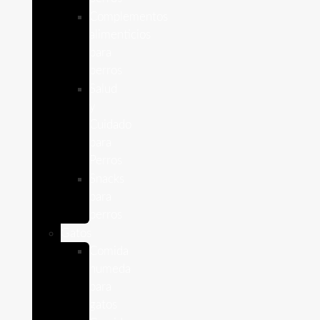
Complementos
alimenticios
para
perros
Salud
y
Cuidado
para
Perros
Snacks
para
perros
Gatos
Comida
humeda
para
gatos