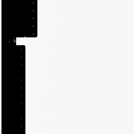
Hámster
Húrones
Chinchilla
Conejo
Cobaya
Marcas
APPETTYS
Bioiberica
DIBAQ
SENSE
LENDA
Pharmadiet
PURINA
Royal
Canin
STANGEST
THE
NATURAL