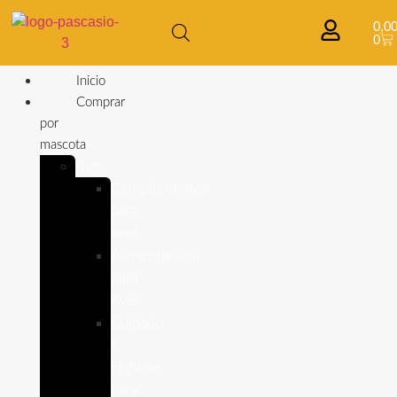
0,0
0
Inicio
Comprar
por
mascota
Aves
Complementos
para
aves
Alimentación
para
Aves
Cuidado
e
Higiene
para