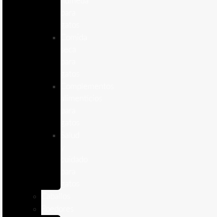
humeda
para
gatos
Comida
seca
para
gatos
Complementos
alimenticios
para
gatos
Salud
y
cuidado
para
gatos
Caballos
Roedores