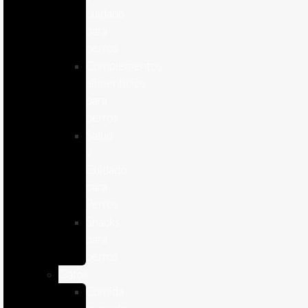
cuidado
para
perros
Complementos
alimenticios
para
perros
Salud
y
Cuidado
para
Perros
Snacks
para
perros
Gatos
Comida