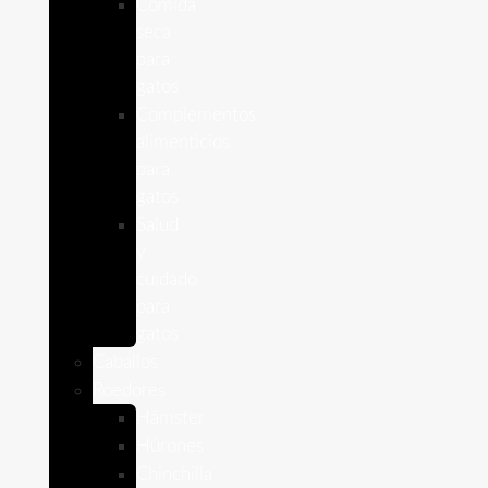
Comida
seca
para
gatos
Complementos
alimenticios
para
gatos
Salud
y
cuidado
para
gatos
Caballos
Roedores
Hámster
Húrones
Chinchilla