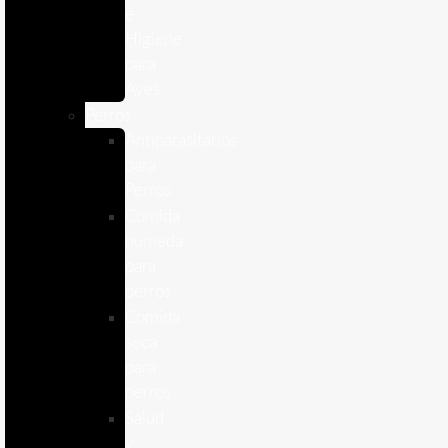
e
Higiene
para
Aves
Perros
Antiparasitários
para
Perros
Comida
humeda
para
perros
Comida
seca
para
perros
Salud
y