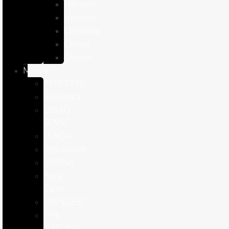
Hámster
Húrones
Chinchilla
Conejo
Cobaya
Marcas
APPETTYS
Bioiberica
DIBAQ
SENSE
LENDA
Pharmadiet
PURINA
Royal
Canin
STANGEST
THE
NATURAL