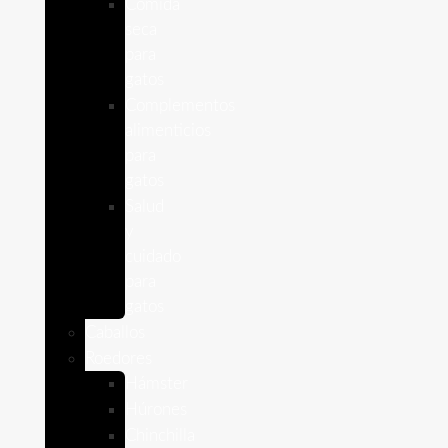
Comida
seca
para
gatos
Complementos
alimenticios
para
gatos
Salud
y
cuidado
para
gatos
Caballos
Roedores
Hámster
Húrones
Chinchilla