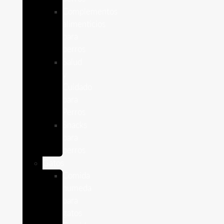
Complementos
alimenticios
para
perros
Salud
y
Cuidado
para
Perros
Snacks
para
perros
Gatos
Comida
humeda
para
gatos