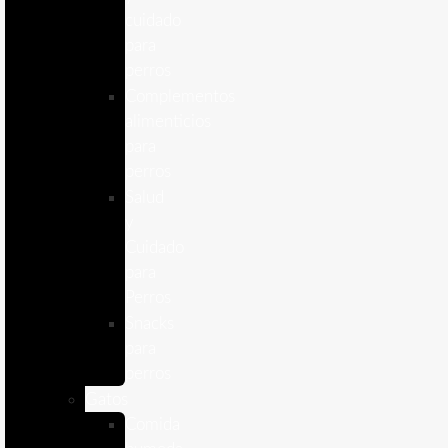
cuidado
para
perros
Complementos
alimenticios
para
perros
Salud
y
Cuidado
para
Perros
Snacks
para
perros
Gatos
Comida