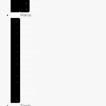
Conejo
Cobaya
Marcas
APPETTYS
Bioiberica
DIBAQ
SENSE
LENDA
Pharmadiet
PURINA
Royal
Canin
STANGEST
THE
NATURAL
IMPULSE
VetPlus
Tienda