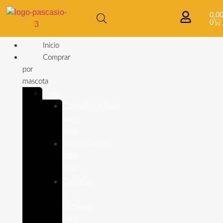
0,0
0
Inicio
Comprar
por
mascota
Aves
Complementos
para
aves
Alimentación
para
Aves
Cuidado
e
Higiene
para