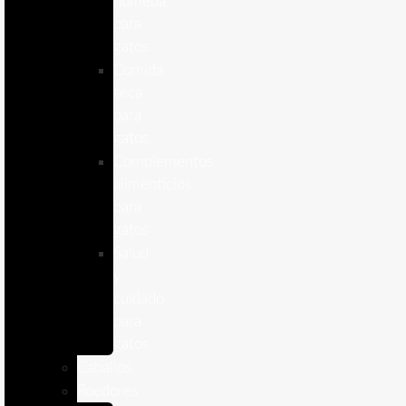
humeda
para
gatos
Comida
seca
para
gatos
Complementos
alimenticios
para
gatos
Salud
y
cuidado
para
gatos
Caballos
Roedores