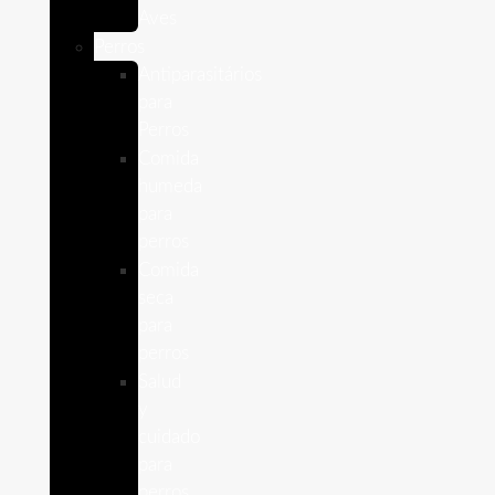
Aves
Perros
Antiparasitários
para
Perros
Comida
humeda
para
perros
Comida
seca
para
perros
Salud
y
cuidado
para
perros