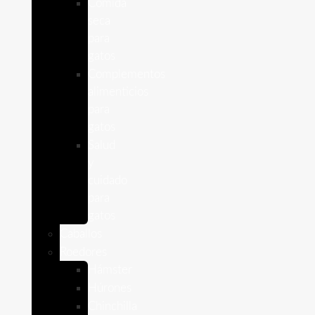
Comida
seca
para
gatos
Complementos
alimenticios
para
gatos
Salud
y
cuidado
para
gatos
Caballos
Roedores
Hámster
Húrones
Chinchilla