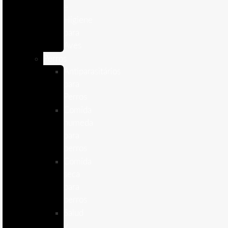
e
Higiene
para
Aves
Perros
Antiparasitários
para
Perros
Comida
humeda
para
perros
Comida
seca
para
perros
Salud
y