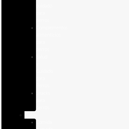
cuidado
para
perros
Complementos
alimenticios
para
perros
Salud
y
Cuidado
para
Perros
Snacks
para
perros
Gatos
Comida