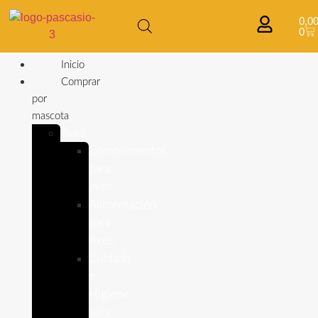
0,0
0
Inicio
Comprar
por
mascota
Aves
Complementos
para
aves
Alimentación
para
Aves
Cuidado
e
Higiene
para