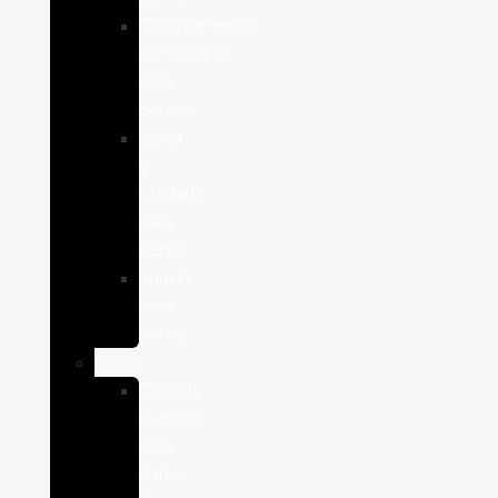
Complementos
alimenticios
para
perros
Salud
y
Cuidado
para
Perros
Snacks
para
perros
Gatos
Comida
humeda
para
gatos