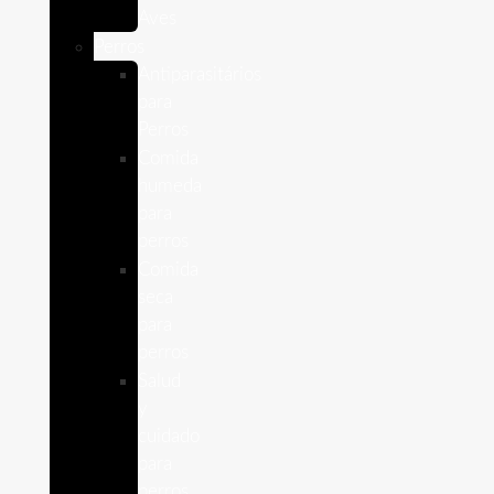
Aves
Perros
Antiparasitários
para
Perros
Comida
humeda
para
perros
Comida
seca
para
perros
Salud
y
cuidado
para
perros