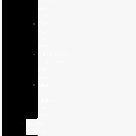
humeda
para
gatos
Comida
seca
para
gatos
Complementos
alimenticios
para
gatos
Salud
y
cuidado
para
gatos
Caballos
Roedores