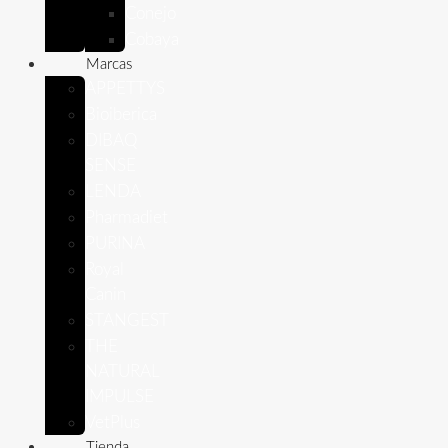
Conejo
Cobaya
Marcas
APPETTYS
Bioiberica
DIBAQ
SENSE
LENDA
Pharmadiet
PURINA
Royal
Canin
STANGEST
THE
NATURAL
IMPULSE
VetPlus
Tienda