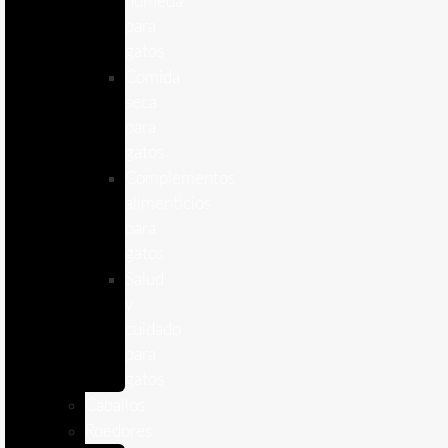
humeda
para
gatos
Comida
seca
para
gatos
Complementos
alimenticios
para
gatos
Salud
y
cuidado
para
gatos
Caballos
Roedores