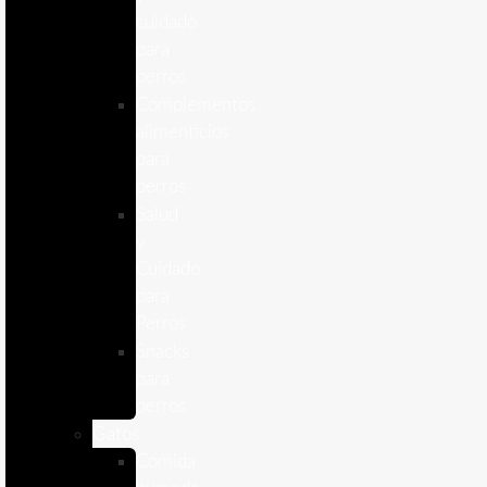
cuidado
para
perros
Complementos
alimenticios
para
perros
Salud
y
Cuidado
para
Perros
Snacks
para
perros
Gatos
Comida