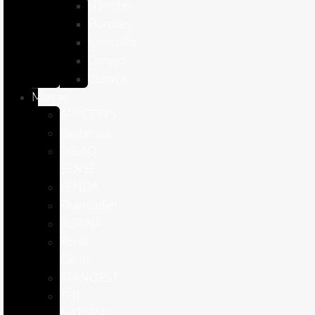
Hámster
Húrones
Chinchilla
Conejo
Cobaya
Marcas
APPETTYS
Bioiberica
DIBAQ
SENSE
LENDA
Pharmadiet
PURINA
Royal
Canin
STANGEST
THE
NATURAL