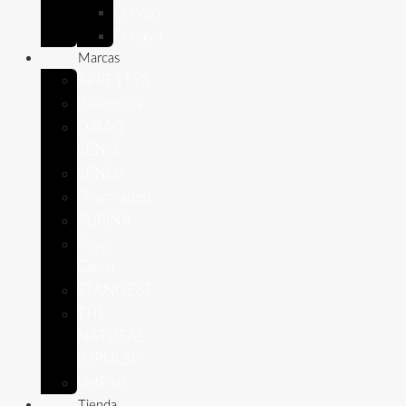
Conejo
Cobaya
Marcas
APPETTYS
Bioiberica
DIBAQ
SENSE
LENDA
Pharmadiet
PURINA
Royal
Canin
STANGEST
THE
NATURAL
IMPULSE
VetPlus
Tienda