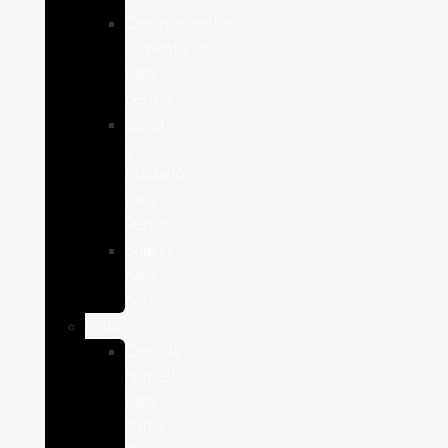
Complementos
alimenticios
para
perros
Salud
y
Cuidado
para
Perros
Snacks
para
perros
Gatos
Comida
humeda
para
gatos