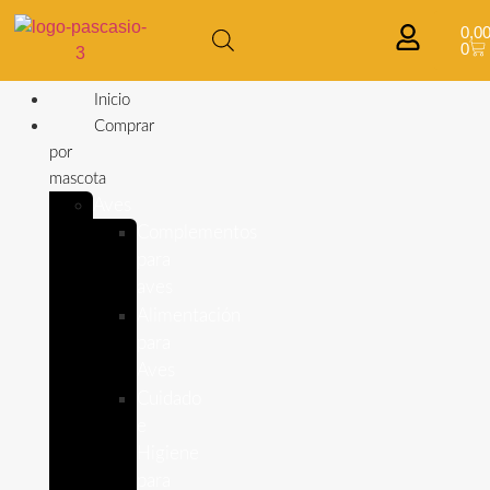
0,0
0
Inicio
Comprar
por
mascota
Aves
Complementos
para
aves
Alimentación
para
Aves
Cuidado
e
Higiene
para