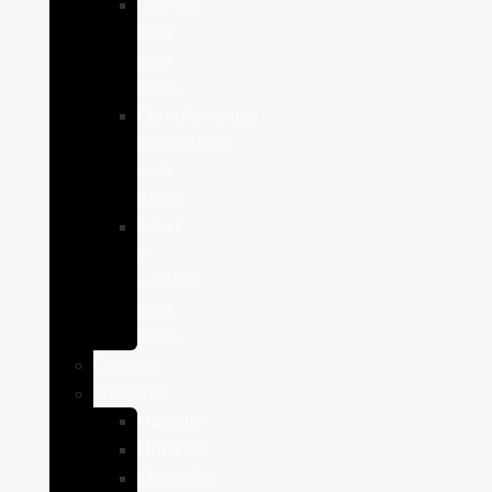
Comida
seca
para
gatos
Complementos
alimenticios
para
gatos
Salud
y
cuidado
para
gatos
Caballos
Roedores
Hámster
Húrones
Chinchilla