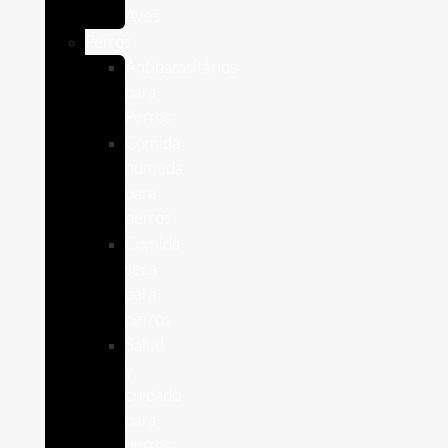
Aves
Perros
Antiparasitários
para
Perros
Comida
humeda
para
perros
Comida
seca
para
perros
Salud
y
cuidado
para
perros