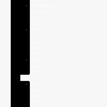
Complementos
alimenticios
para
perros
Salud
y
Cuidado
para
Perros
Snacks
para
perros
Gatos
Comida
humeda
para
gatos