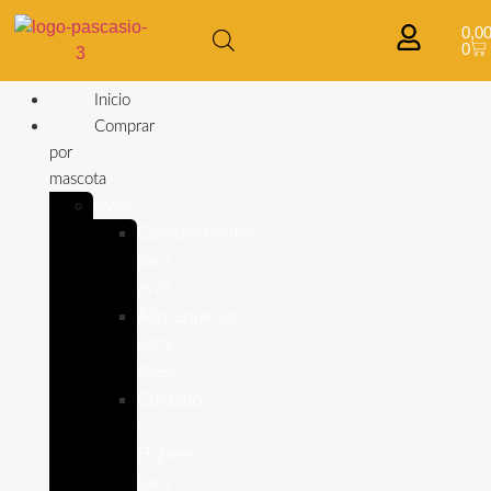
0,0
0
Inicio
Comprar
por
mascota
Aves
Complementos
para
aves
Alimentación
para
Aves
Cuidado
e
Higiene
para