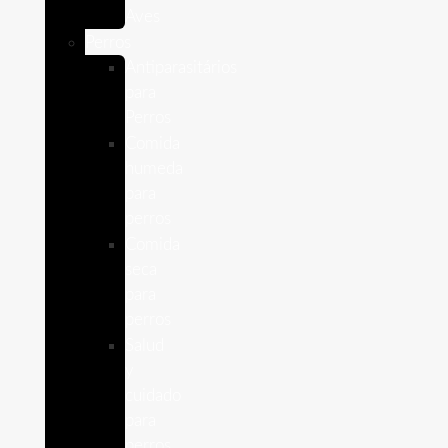
Aves
Perros
Antiparasitários
para
Perros
Comida
humeda
para
perros
Comida
seca
para
perros
Salud
y
cuidado
para
perros