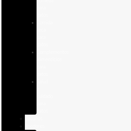
humeda
para
gatos
Comida
seca
para
gatos
Complementos
alimenticios
para
gatos
Salud
y
cuidado
para
gatos
Caballos
Roedores