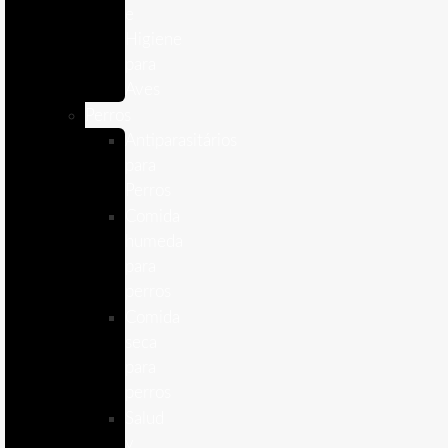
e
Higiene
para
Aves
Perros
Antiparasitários
para
Perros
Comida
humeda
para
perros
Comida
seca
para
perros
Salud
y