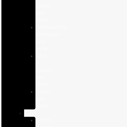
cuidado
para
perros
Complementos
alimenticios
para
perros
Salud
y
Cuidado
para
Perros
Snacks
para
perros
Gatos
Comida