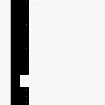
Comida
seca
para
gatos
Complementos
alimenticios
para
gatos
Salud
y
cuidado
para
gatos
Caballos
Roedores
Hámster
Húrones
Chinchilla