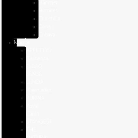
Hámster
Húrones
Chinchilla
Conejo
Cobaya
Marcas
APPETTYS
Bioiberica
DIBAQ
SENSE
LENDA
Pharmadiet
PURINA
Royal
Canin
STANGEST
THE
NATURAL