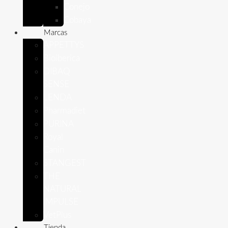
Conejo
Cobaya
Marcas
APPETTYS
Bioiberica
DIBAQ
SENSE
LENDA
Pharmadiet
PURINA
Royal
Canin
STANGEST
THE
NATURAL
IMPULSE
VetPlus
Tienda