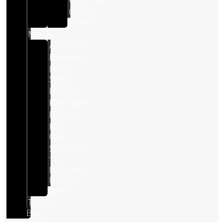
Chinchilla
Conejo
Cobaya
Marcas
APPETTYS
Bioiberica
DIBAQ
SENSE
LENDA
Pharmadiet
PURINA
Royal
Canin
STANGEST
THE
NATURAL
IMPULSE
VetPlus
Tienda
Blog