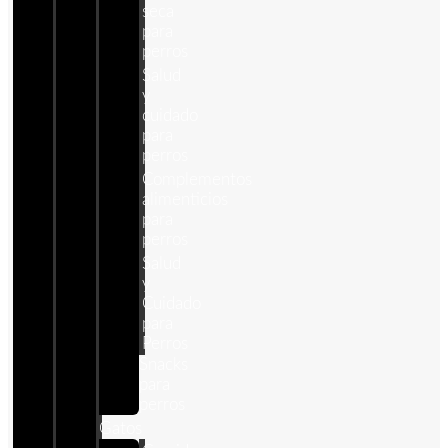
seca
para
perros
Salud
y
cuidado
para
perros
Complementos
alimenticios
para
perros
Salud
y
Cuidado
para
Perros
Snacks
para
perros
Gatos