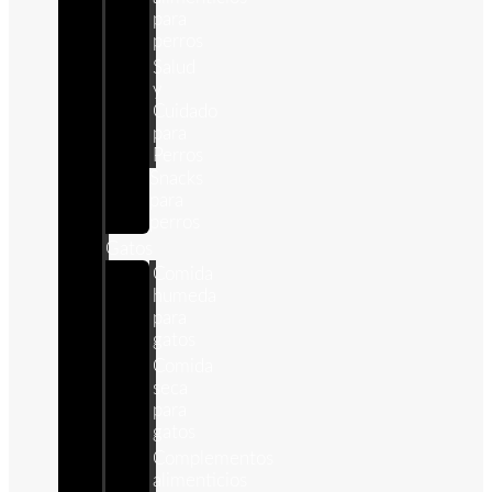
para
perros
Salud
y
Cuidado
para
Perros
Snacks
para
perros
Gatos
Comida
humeda
para
gatos
Comida
seca
para
gatos
Complementos
alimenticios