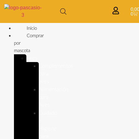
0,0
0
Inicio
Comprar
por
mascota
Aves
Complementos
para
aves
Alimentación
para
Aves
Cuidado
e
Higiene
para