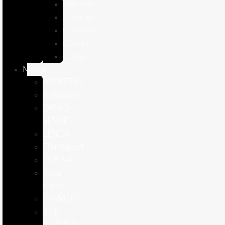
Hámster
Húrones
Chinchilla
Conejo
Cobaya
Marcas
APPETTYS
Bioiberica
DIBAQ
SENSE
LENDA
Pharmadiet
PURINA
Royal
Canin
STANGEST
THE
NATURAL