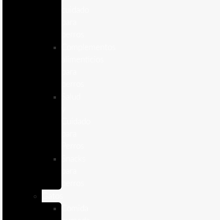
cuidado
para
perros
Complementos
alimenticios
para
perros
Salud
y
Cuidado
para
Perros
Snacks
para
perros
Gatos
Comida