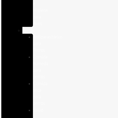
e
Higiene
para
Aves
Perros
Antiparasitários
para
Perros
Comida
humeda
para
perros
Comida
seca
para
perros
Salud
y