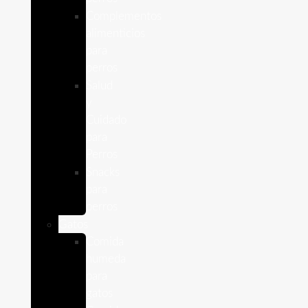
Complementos
alimenticios
para
perros
Salud
y
Cuidado
para
Perros
Snacks
para
perros
Gatos
Comida
humeda
para
gatos