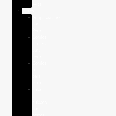
Aves
Perros
Antiparasitários
para
Perros
Comida
humeda
para
perros
Comida
seca
para
perros
Salud
y
cuidado
para
perros