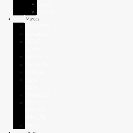
Conejo
Cobaya
Marcas
APPETTYS
Bioiberica
DIBAQ
SENSE
LENDA
Pharmadiet
PURINA
Royal
Canin
STANGEST
THE
NATURAL
IMPULSE
VetPlus
Tienda