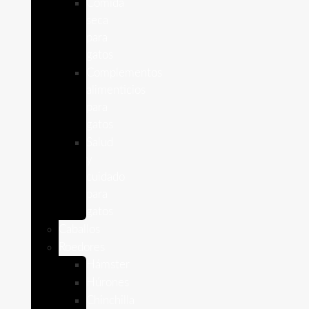
Comida
seca
para
gatos
Complementos
alimenticios
para
gatos
Salud
y
cuidado
para
gatos
Caballos
Roedores
Hámster
Húrones
Chinchilla