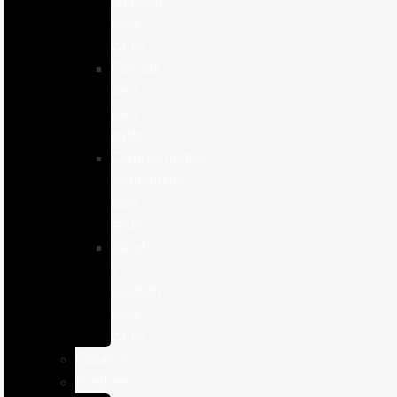
humeda
para
gatos
Comida
seca
para
gatos
Complementos
alimenticios
para
gatos
Salud
y
cuidado
para
gatos
Caballos
Roedores