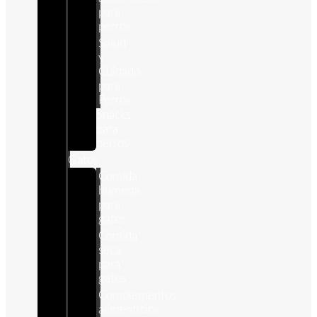
para
perros
Salud
y
Cuidado
para
Perros
Snacks
para
perros
Gatos
Comida
humeda
para
gatos
Comida
seca
para
gatos
Complementos
alimenticios