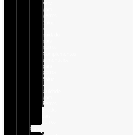
seca
para
perros
Salud
y
cuidado
para
perros
Complementos
alimenticios
para
perros
Salud
y
Cuidado
para
Perros
Snacks
para
perros
Gatos