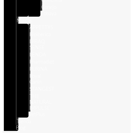
Chinchilla
Conejo
Cobaya
Marcas
APPETTYS
Bioiberica
DIBAQ
SENSE
LENDA
Pharmadiet
PURINA
Royal
Canin
STANGEST
THE
NATURAL
IMPULSE
VetPlus
Tienda
Blog