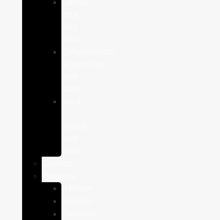
Comida
seca
para
gatos
Complementos
alimenticios
para
gatos
Salud
y
cuidado
para
gatos
Caballos
Roedores
Hámster
Húrones
Chinchilla