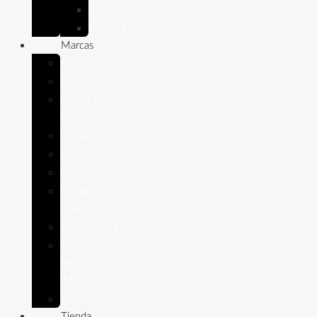
Conejo
Cobaya
Marcas
APPETTYS
Bioiberica
DIBAQ
SENSE
LENDA
Pharmadiet
PURINA
Royal
Canin
STANGEST
THE
NATURAL
IMPULSE
VetPlus
Tienda