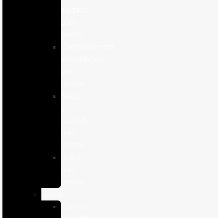
cuidado
para
perros
Complementos
alimenticios
para
perros
Salud
y
Cuidado
para
Perros
Snacks
para
perros
Gatos
Comida