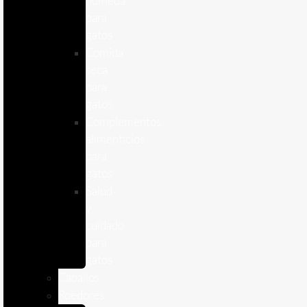
humeda
para
gatos
Comida
seca
para
gatos
Complementos
alimenticios
para
gatos
Salud
y
cuidado
para
gatos
Caballos
Roedores