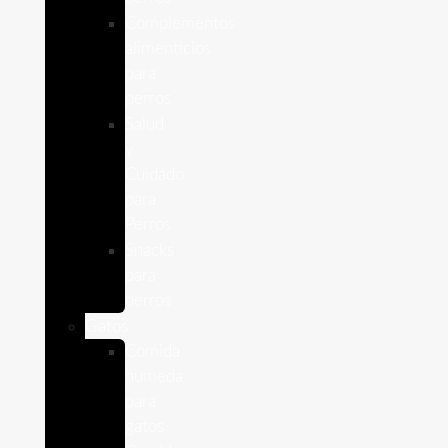
Complementos
alimenticios
para
perros
Salud
y
Cuidado
para
Perros
Snacks
para
perros
Gatos
Comida
humeda
para
gatos