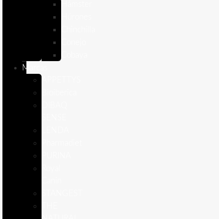
Hámster
Húrones
Chinchilla
Conejo
Cobaya
Marcas
APPETTYS
Bioiberica
DIBAQ
SENSE
LENDA
Pharmadiet
PURINA
Royal
Canin
STANGEST
THE
NATURAL