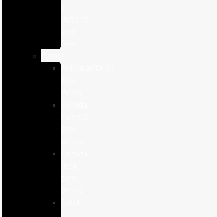
e
Higiene
para
Aves
Perros
Antiparasitários
para
Perros
Comida
humeda
para
perros
Comida
seca
para
perros
Salud
y