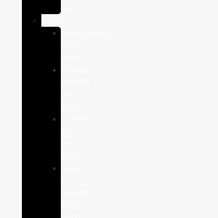
Aves
Perros
Antiparasitários
para
Perros
Comida
humeda
para
perros
Comida
seca
para
perros
Salud
y
cuidado
para
perros