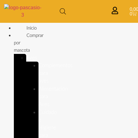
0,0
0
Inicio
Comprar
por
mascota
Aves
Complementos
para
aves
Alimentación
para
Aves
Cuidado
e
Higiene
para