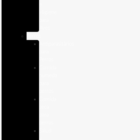
e
Higiene
para
Aves
Perros
Antiparasitários
para
Perros
Comida
humeda
para
perros
Comida
seca
para
perros
Salud
y