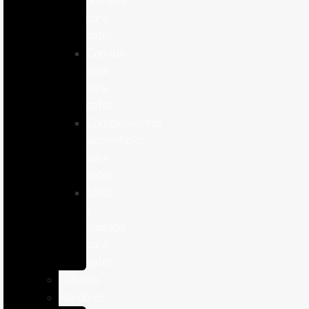
humeda
para
gatos
Comida
seca
para
gatos
Complementos
alimenticios
para
gatos
Salud
y
cuidado
para
gatos
Caballos
Roedores