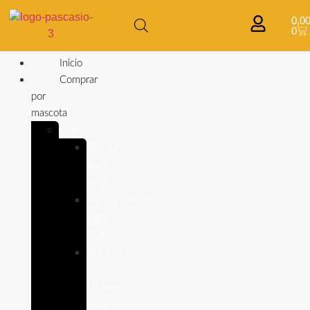
0,0
0
Inicio
Comprar
por
mascota
Aves
Complementos
para
aves
Alimentación
para
Aves
Cuidado
e
Higiene
para