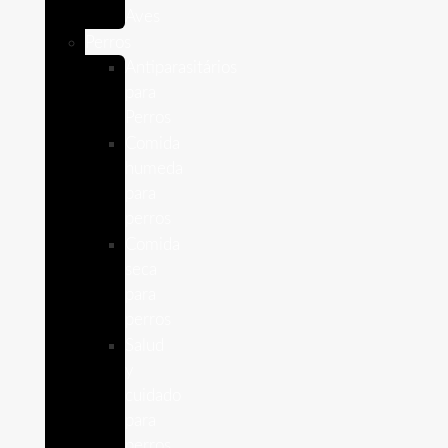
Aves
Perros
Antiparasitários
para
Perros
Comida
humeda
para
perros
Comida
seca
para
perros
Salud
y
cuidado
para
perros