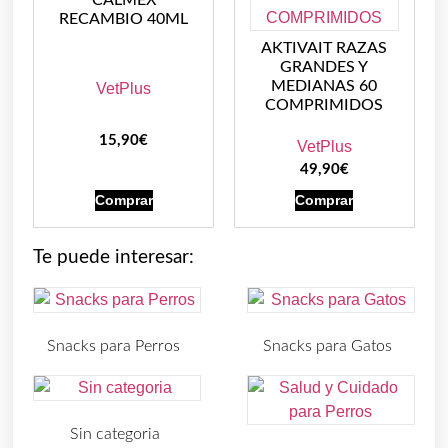
RECAMBIO 40ML
AKTIVAIT RAZAS
GRANDES Y
MEDIANAS 60
VetPlus
COMPRIMIDOS
15,90
€
VetPlus
49,90
€
Comprar
Comprar
Te puede interesar:
Snacks para Perros
Snacks para Gatos
(219)
(30)
Sin categoria
(4)