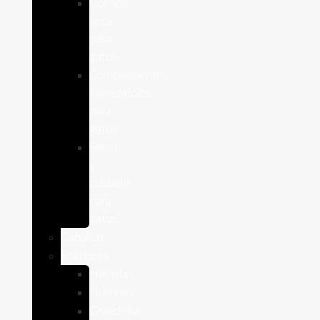
Comida
seca
para
gatos
Complementos
alimenticios
para
gatos
Salud
y
cuidado
para
gatos
Caballos
Roedores
Hámster
Húrones
Chinchilla