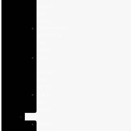
cuidado
para
perros
Complementos
alimenticios
para
perros
Salud
y
Cuidado
para
Perros
Snacks
para
perros
Gatos
Comida