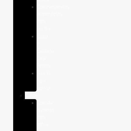
Complementos
alimenticios
para
perros
Salud
y
Cuidado
para
Perros
Snacks
para
perros
Gatos
Comida
humeda
para
gatos