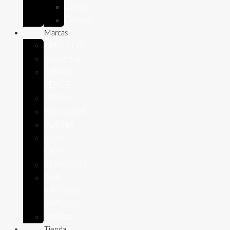
Conejo
Cobaya
Marcas
APPETTYS
Bioiberica
DIBAQ
SENSE
LENDA
Pharmadiet
PURINA
Royal
Canin
STANGEST
THE
NATURAL
IMPULSE
VetPlus
Tienda