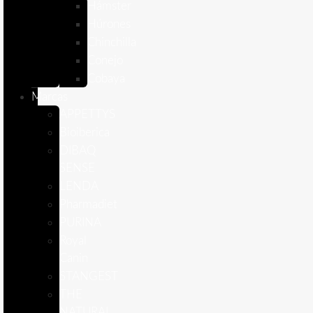
Hámster
Húrones
Chinchilla
Conejo
Cobaya
Marcas
APPETTYS
Bioiberica
DIBAQ
SENSE
LENDA
Pharmadiet
PURINA
Royal
Canin
STANGEST
THE
NATURAL