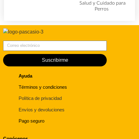
Salud y Cuidado para
Perros
(727)
Correo electrónico
Suscribirme
Ayuda
Términos y condiciones
Política de privacidad
Envíos y devoluciones
Pago seguro
Conócenos