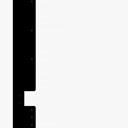
Comida
seca
para
gatos
Complementos
alimenticios
para
gatos
Salud
y
cuidado
para
gatos
Caballos
Roedores
Hámster
Húrones
Chinchilla