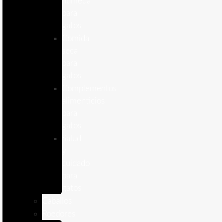
humeda
para
gatos
Comida
seca
para
gatos
Complementos
alimenticios
para
gatos
Salud
y
cuidado
para
gatos
Caballos
Roedores