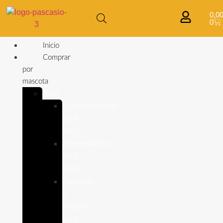
0,0
0
Inicio
Comprar
por
mascota
Aves
Complementos
para
aves
Alimentación
para
Aves
Cuidado
e
Higiene
para