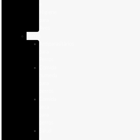
e
Higiene
para
Aves
Perros
Antiparasitários
para
Perros
Comida
humeda
para
perros
Comida
seca
para
perros
Salud
y