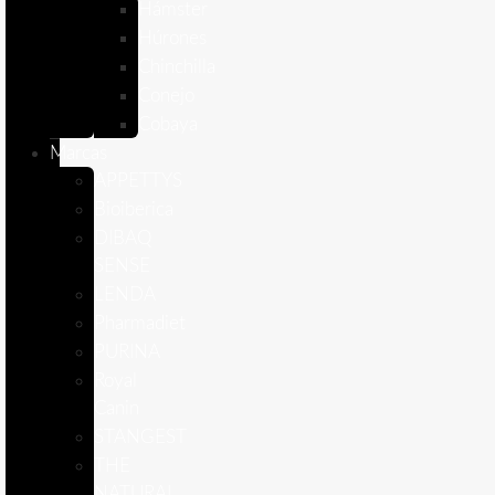
Hámster
Húrones
Chinchilla
Conejo
Cobaya
Marcas
APPETTYS
Bioiberica
DIBAQ
SENSE
LENDA
Pharmadiet
PURINA
Royal
Canin
STANGEST
THE
NATURAL