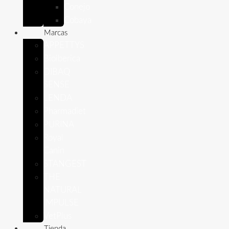
Conejo
Cobaya
Marcas
APPETTYS
Bioiberica
DIBAQ
SENSE
LENDA
Pharmadiet
PURINA
Royal
Canin
STANGEST
THE
NATURAL
IMPULSE
VetPlus
Tienda