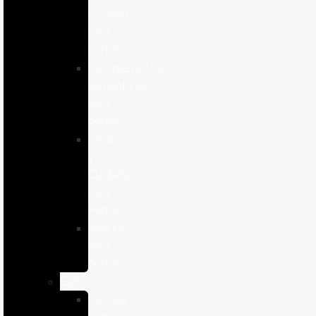
cuidado
para
perros
Complementos
alimenticios
para
perros
Salud
y
Cuidado
para
Perros
Snacks
para
perros
Gatos
Comida