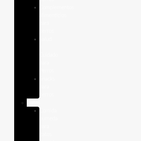
Complementos
alimenticios
para
perros
Salud
y
Cuidado
para
Perros
Snacks
para
perros
Gatos
Comida
humeda
para
gatos