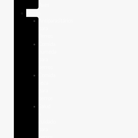
Aves
Perros
Antiparasitários
para
Perros
Comida
humeda
para
perros
Comida
seca
para
perros
Salud
y
cuidado
para
perros