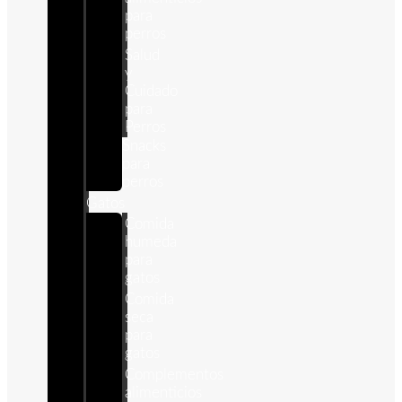
para
perros
Salud
y
Cuidado
para
Perros
Snacks
para
perros
Gatos
Comida
humeda
para
gatos
Comida
seca
para
gatos
Complementos
alimenticios