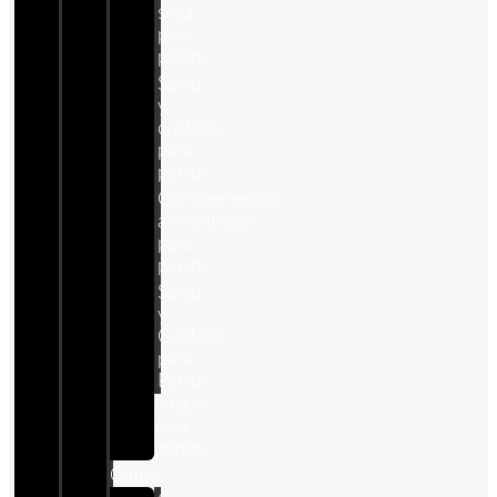
seca
para
perros
Salud
y
cuidado
para
perros
Complementos
alimenticios
para
perros
Salud
y
Cuidado
para
Perros
Snacks
para
perros
Gatos