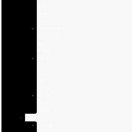
cuidado
para
perros
Complementos
alimenticios
para
perros
Salud
y
Cuidado
para
Perros
Snacks
para
perros
Gatos
Comida