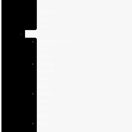
e
Higiene
para
Aves
Perros
Antiparasitários
para
Perros
Comida
humeda
para
perros
Comida
seca
para
perros
Salud
y