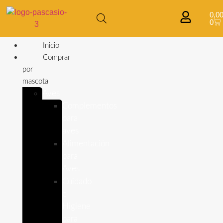
0,0
0
Inicio
Comprar
por
mascota
Aves
Complementos
para
aves
Alimentación
para
Aves
Cuidado
e
Higiene
para