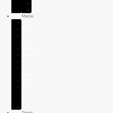
Conejo
Cobaya
Marcas
APPETTYS
Bioiberica
DIBAQ
SENSE
LENDA
Pharmadiet
PURINA
Royal
Canin
STANGEST
THE
NATURAL
IMPULSE
VetPlus
Tienda