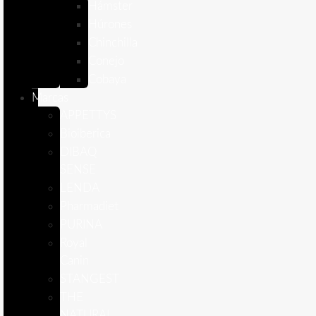
Hámster
Húrones
Chinchilla
Conejo
Cobaya
Marcas
APPETTYS
Bioiberica
DIBAQ
SENSE
LENDA
Pharmadiet
PURINA
Royal
Canin
STANGEST
THE
NATURAL