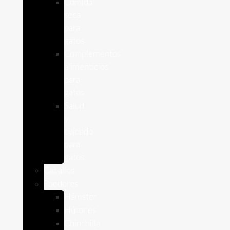
Comida
seca
para
gatos
Complementos
alimenticios
para
gatos
Salud
y
cuidado
para
gatos
Caballos
Roedores
Hámster
Húrones
Chinchilla