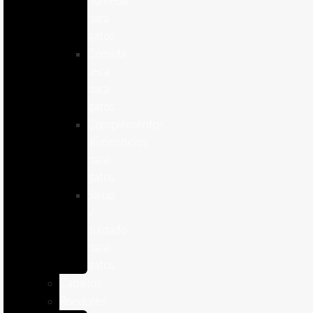
humeda
para
gatos
Comida
seca
para
gatos
Complementos
alimenticios
para
gatos
Salud
y
cuidado
para
gatos
Caballos
Roedores