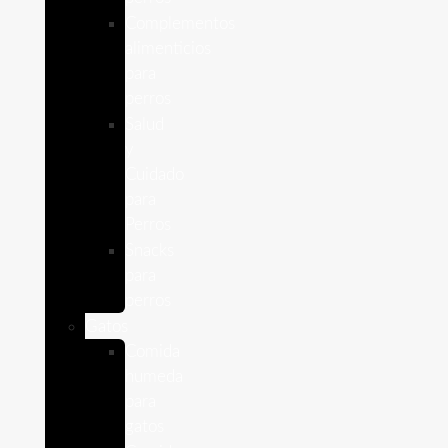
Complementos
alimenticios
para
perros
Salud
y
Cuidado
para
Perros
Snacks
para
perros
Gatos
Comida
humeda
para
gatos