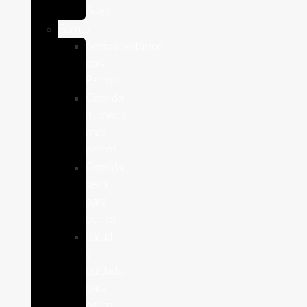
Aves
Perros
Antiparasitários
para
Perros
Comida
humeda
para
perros
Comida
seca
para
perros
Salud
y
cuidado
para
perros