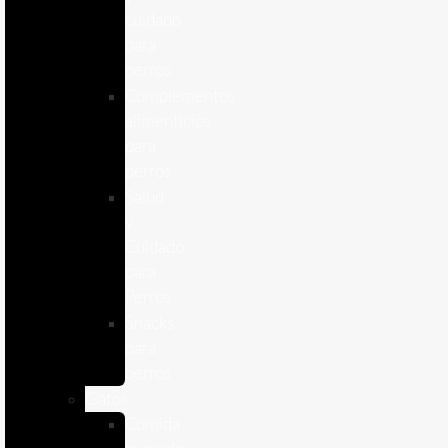
cuidado
para
perros
Complementos
alimenticios
para
perros
Salud
y
Cuidado
para
Perros
Snacks
para
perros
Gatos
Comida