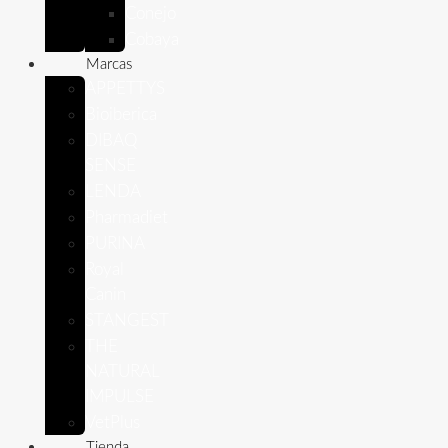
Conejo
Cobaya
Marcas
APPETTYS
Bioiberica
DIBAQ
SENSE
LENDA
Pharmadiet
PURINA
Royal
Canin
STANGEST
THE
NATURAL
IMPULSE
VetPlus
Tienda