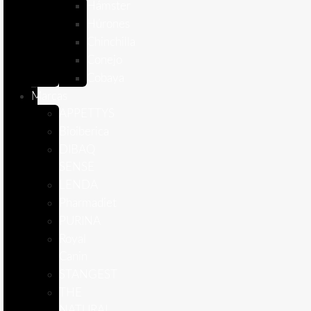
Hámster
Húrones
Chinchilla
Conejo
Cobaya
Marcas
APPETTYS
Bioiberica
DIBAQ
SENSE
LENDA
Pharmadiet
PURINA
Royal
Canin
STANGEST
THE
NATURAL