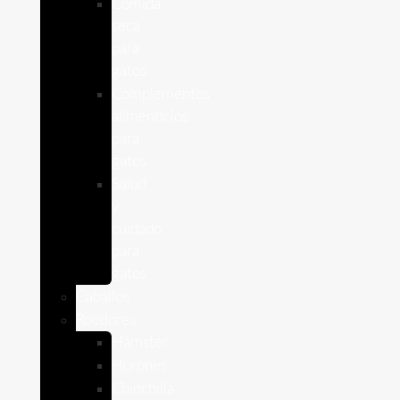
Comida
seca
para
gatos
Complementos
alimenticios
para
gatos
Salud
y
cuidado
para
gatos
Caballos
Roedores
Hámster
Húrones
Chinchilla