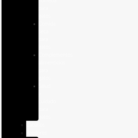
humeda
para
gatos
Comida
seca
para
gatos
Complementos
alimenticios
para
gatos
Salud
y
cuidado
para
gatos
Caballos
Roedores