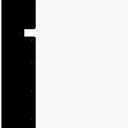
e
Higiene
para
Aves
Perros
Antiparasitários
para
Perros
Comida
humeda
para
perros
Comida
seca
para
perros
Salud
y