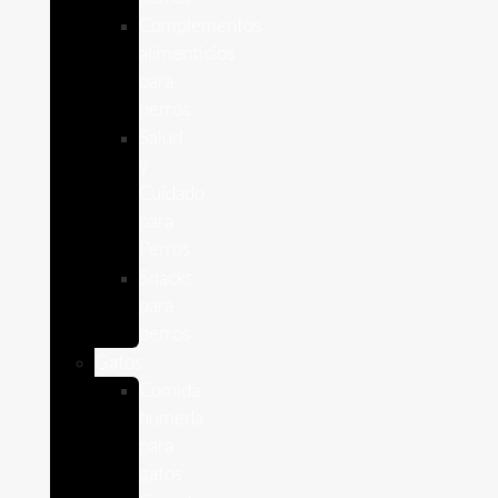
Complementos
alimenticios
para
perros
Salud
y
Cuidado
para
Perros
Snacks
para
perros
Gatos
Comida
humeda
para
gatos