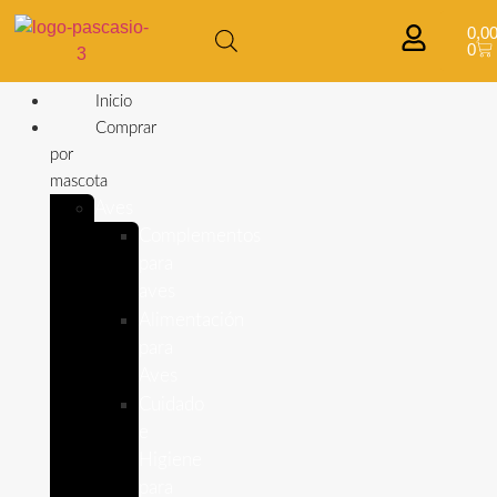
0,0
0
Inicio
Comprar
por
mascota
Aves
Complementos
para
aves
Alimentación
para
Aves
Cuidado
e
Higiene
para