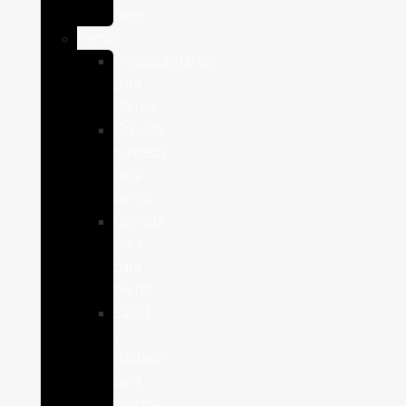
Aves
Perros
Antiparasitários
para
Perros
Comida
humeda
para
perros
Comida
seca
para
perros
Salud
y
cuidado
para
perros