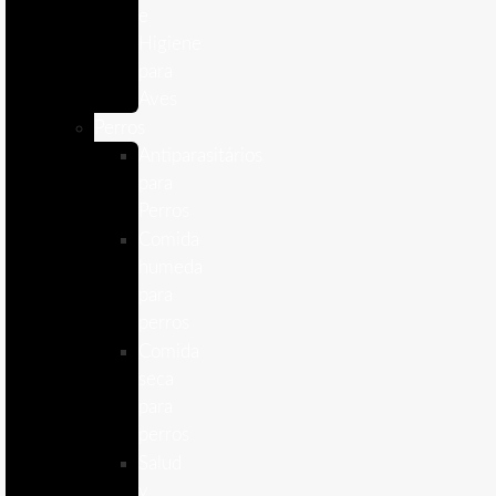
e
Higiene
para
Aves
Perros
Antiparasitários
para
Perros
Comida
humeda
para
perros
Comida
seca
para
perros
Salud
y