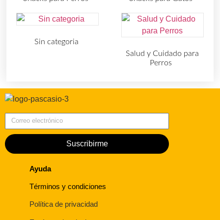
(219)
(30)
Sin categoria
(4)
Salud y Cuidado para
Perros
(727)
Correo electrónico
Suscribirme
Ayuda
Términos y condiciones
Política de privacidad