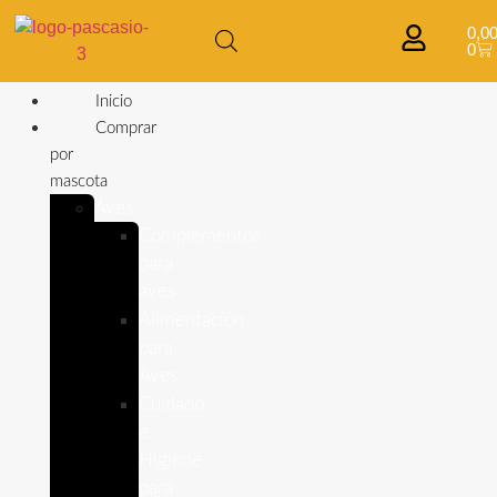
0,0
0
Inicio
Comprar
por
mascota
Aves
Complementos
para
aves
Alimentación
para
Aves
Cuidado
e
Higiene
para