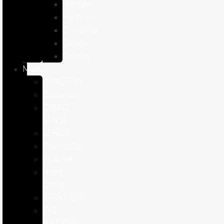
Hámster
Húrones
Chinchilla
Conejo
Cobaya
Marcas
APPETTYS
Bioiberica
DIBAQ
SENSE
LENDA
Pharmadiet
PURINA
Royal
Canin
STANGEST
THE
NATURAL