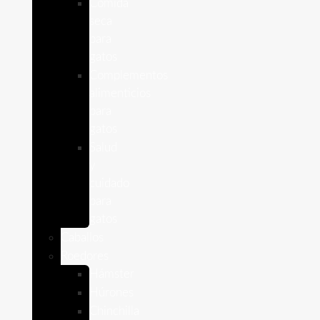
Comida
seca
para
gatos
Complementos
alimenticios
para
gatos
Salud
y
cuidado
para
gatos
Caballos
Roedores
Hámster
Húrones
Chinchilla