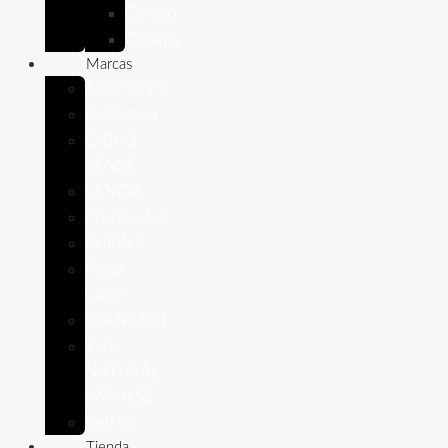
Conejo
Cobaya
Marcas
APPETTYS
Bioiberica
DIBAQ
SENSE
LENDA
Pharmadiet
PURINA
Royal
Canin
STANGEST
THE
NATURAL
IMPULSE
VetPlus
Tienda