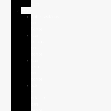
Aves
Perros
Antiparasitários
para
Perros
Comida
humeda
para
perros
Comida
seca
para
perros
Salud
y
cuidado
para
perros