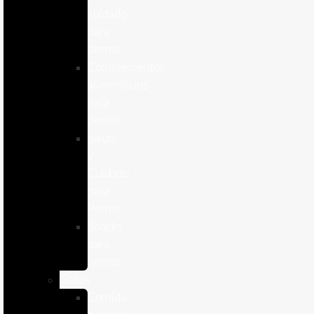
cuidado
para
perros
Complementos
alimenticios
para
perros
Salud
y
Cuidado
para
Perros
Snacks
para
perros
Gatos
Comida