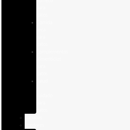
humeda
para
gatos
Comida
seca
para
gatos
Complementos
alimenticios
para
gatos
Salud
y
cuidado
para
gatos
Caballos
Roedores