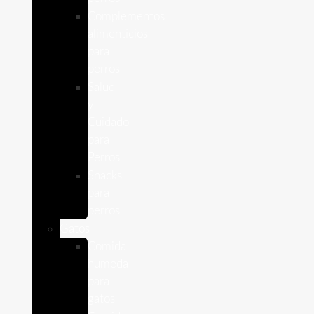
Complementos
alimenticios
para
perros
Salud
y
Cuidado
para
Perros
Snacks
para
perros
Gatos
Comida
humeda
para
gatos