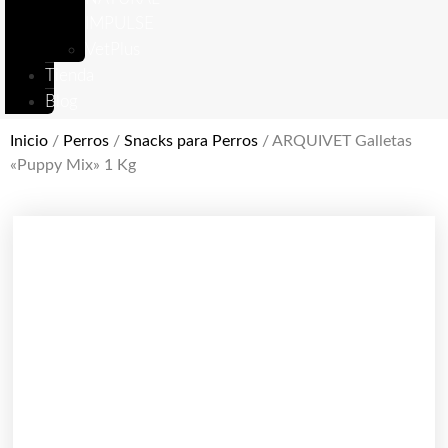
IMPULSE
VetPlus
Tienda
Blog
Inicio
/
Perros
/
Snacks para Perros
/ ARQUIVET Galletas
«Puppy Mix» 1 Kg