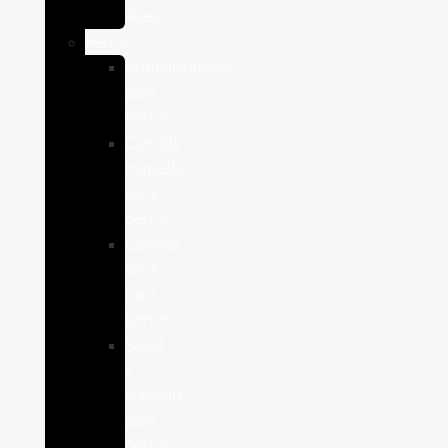
Aves
Perros
Antiparasitários
para
Perros
Comida
humeda
para
perros
Comida
seca
para
perros
Salud
y
cuidado
para
perros