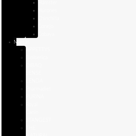
Hámster
Húrones
Chinchilla
Conejo
Cobaya
Marcas
APPETTYS
Bioiberica
DIBAQ
SENSE
LENDA
Pharmadiet
PURINA
Royal
Canin
STANGEST
THE
NATURAL