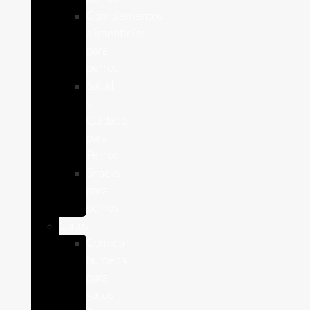
Complementos
alimenticios
para
perros
Salud
y
Cuidado
para
Perros
Snacks
para
perros
Gatos
Comida
humeda
para
gatos