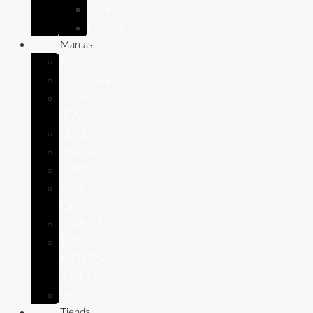
Conejo
Cobaya
Marcas
APPETTYS
Bioiberica
DIBAQ
SENSE
LENDA
Pharmadiet
PURINA
Royal
Canin
STANGEST
THE
NATURAL
IMPULSE
VetPlus
Tienda