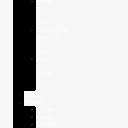
Comida
seca
para
gatos
Complementos
alimenticios
para
gatos
Salud
y
cuidado
para
gatos
Caballos
Roedores
Hámster
Húrones
Chinchilla