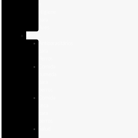
e
Higiene
para
Aves
Perros
Antiparasitários
para
Perros
Comida
humeda
para
perros
Comida
seca
para
perros
Salud
y