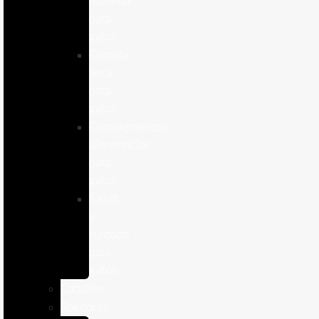
humeda
para
gatos
Comida
seca
para
gatos
Complementos
alimenticios
para
gatos
Salud
y
cuidado
para
gatos
Caballos
Roedores