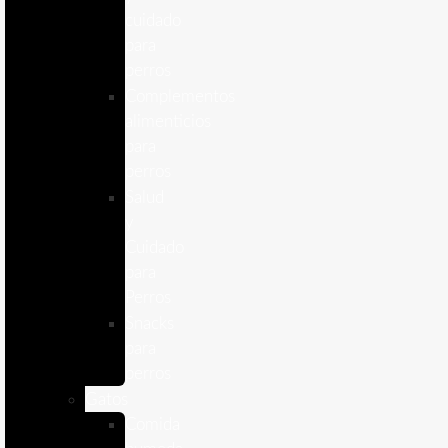
cuidado
para
perros
Complementos
alimenticios
para
perros
Salud
y
Cuidado
para
Perros
Snacks
para
perros
Gatos
Comida