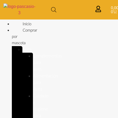
0,0
0
Inicio
Comprar
por
mascota
Aves
Complementos
para
aves
Alimentación
para
Aves
Cuidado
e
Higiene
para