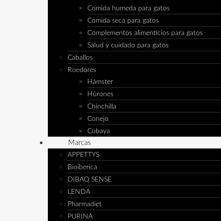
Comida humeda para gatos
Comida seca para gatos
Complementos alimenticios para gatos
Salud y cuidado para gatos
Caballos
Roedores
Hámster
Húrones
Chinchilla
Conejo
Cobaya
Marcas
APPETTYS
Bioiberica
DIBAQ SENSE
LENDA
Pharmadiet
PURINA