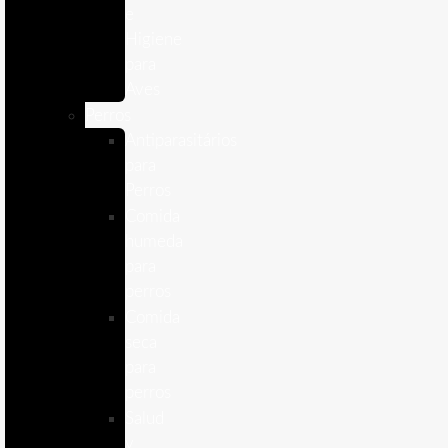
e
Higiene
para
Aves
Perros
Antiparasitários
para
Perros
Comida
humeda
para
perros
Comida
seca
para
perros
Salud
y