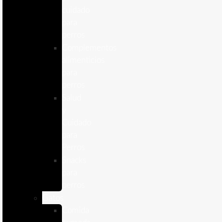
cuidado
para
perros
Complementos
alimenticios
para
perros
Salud
y
Cuidado
para
Perros
Snacks
para
perros
Gatos
Comida