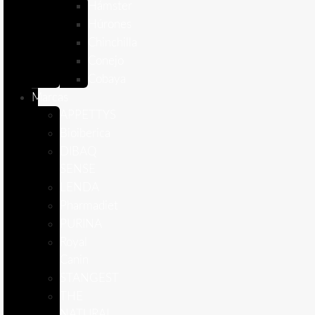
Hámster
Húrones
Chinchilla
Conejo
Cobaya
Marcas
APPETTYS
Bioiberica
DIBAQ
SENSE
LENDA
Pharmadiet
PURINA
Royal
Canin
STANGEST
THE
NATURAL