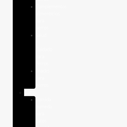
Complementos
alimenticios
para
perros
Salud
y
Cuidado
para
Perros
Snacks
para
perros
Gatos
Comida
humeda
para
gatos