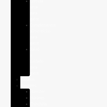
Comida
seca
para
gatos
Complementos
alimenticios
para
gatos
Salud
y
cuidado
para
gatos
Caballos
Roedores
Hámster
Húrones
Chinchilla