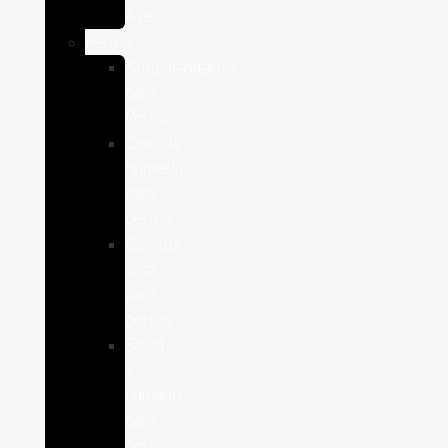
Aves
Perros
Antiparasitários
para
Perros
Comida
humeda
para
perros
Comida
seca
para
perros
Salud
y
cuidado
para
perros