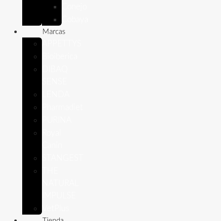
Conejo
Cobaya
Marcas
APPETTYS
Bioiberica
DIBAQ
SENSE
LENDA
Pharmadiet
PURINA
Royal
Canin
STANGEST
THE
NATURAL
IMPULSE
VetPlus
Tienda