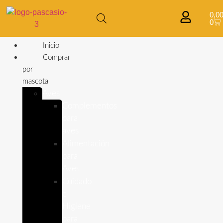
0,0
0
Inicio
Comprar
por
mascota
Aves
Complementos
para
aves
Alimentación
para
Aves
Cuidado
e
Higiene
para