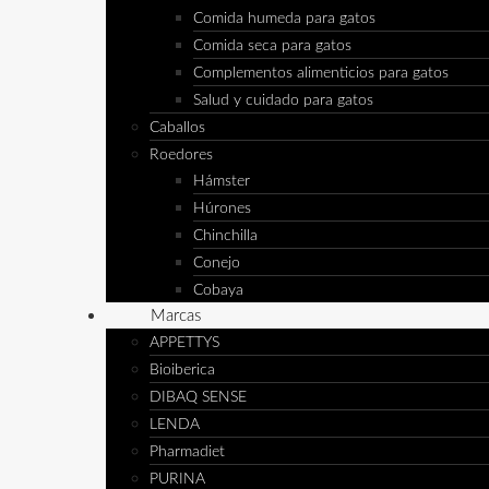
Comida humeda para gatos
Comida seca para gatos
Complementos alimenticios para gatos
Salud y cuidado para gatos
Caballos
Roedores
Hámster
Húrones
Chinchilla
Conejo
Cobaya
Marcas
APPETTYS
Bioiberica
DIBAQ SENSE
LENDA
Pharmadiet
PURINA