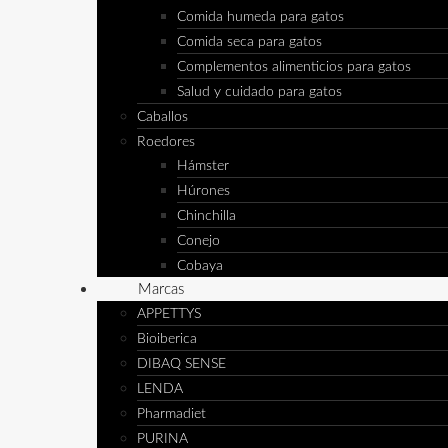
Comida humeda para gatos
Comida seca para gatos
Complementos alimenticios para gatos
Salud y cuidado para gatos
Caballos
Roedores
Hámster
Húrones
Chinchilla
Conejo
Cobaya
Marcas
APPETTYS
Bioiberica
DIBAQ SENSE
LENDA
Pharmadiet
PURINA