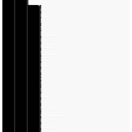
Perros
Antiparasitários
para
Perros
Comida
humeda
para
perros
Comida
seca
para
perros
Salud
y
cuidado
para
perros
Complementos
alimenticios
para
perros