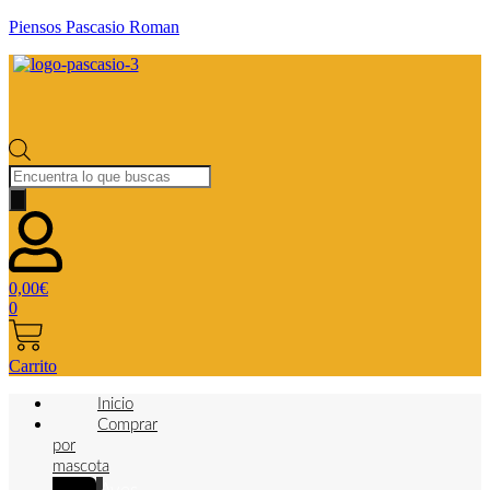
Piensos Pascasio Roman
Búsqueda
de
productos
0,00
€
0
Carrito
Inicio
Comprar
por
mascota