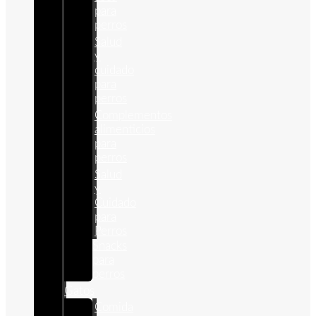
para
perros
Salud
y
cuidado
para
perros
Complementos
alimenticios
para
perros
Salud
y
Cuidado
para
Perros
Snacks
para
perros
Gatos
Comida