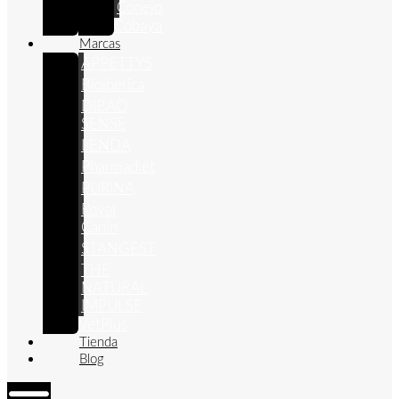
Conejo
Cobaya
Marcas
APPETTYS
Bioiberica
DIBAQ
SENSE
LENDA
Pharmadiet
PURINA
Royal
Canin
STANGEST
THE
NATURAL
IMPULSE
VetPlus
Tienda
Blog