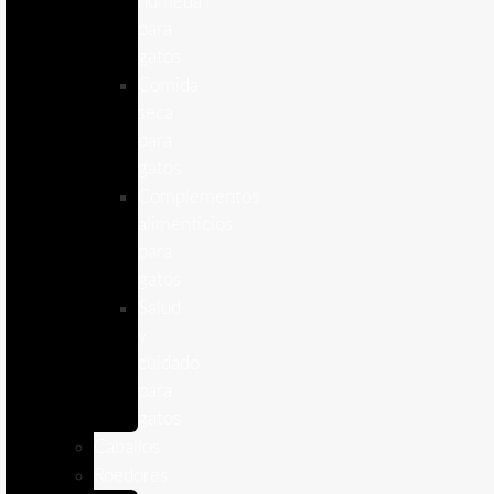
humeda
para
gatos
Comida
seca
para
gatos
Complementos
alimenticios
para
gatos
Salud
y
cuidado
para
gatos
Caballos
Roedores