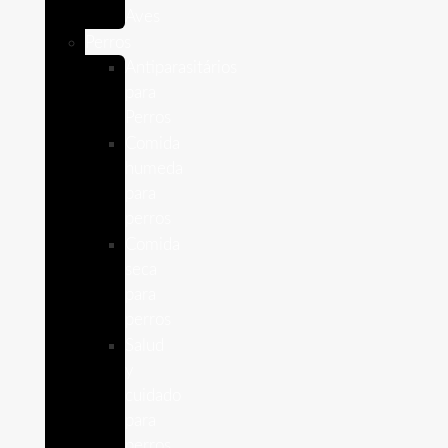
Aves
Perros
Antiparasitários
para
Perros
Comida
humeda
para
perros
Comida
seca
para
perros
Salud
y
cuidado
para
perros