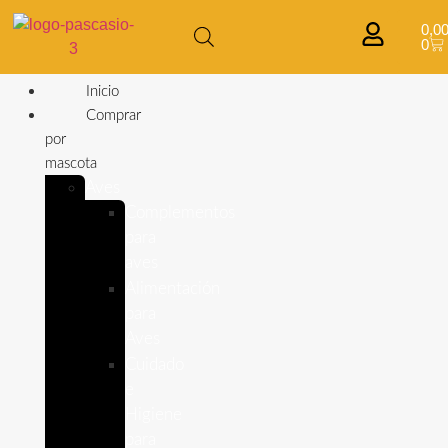
0,0
0
Inicio
Comprar
por
mascota
Aves
Complementos
para
aves
Alimentación
para
Aves
Cuidado
e
Higiene
para