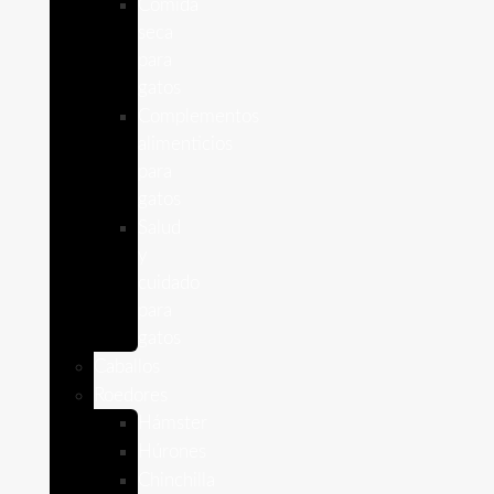
Comida
seca
para
gatos
Complementos
alimenticios
para
gatos
Salud
y
cuidado
para
gatos
Caballos
Roedores
Hámster
Húrones
Chinchilla