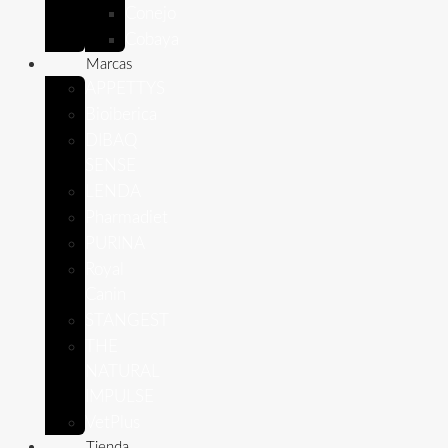
Conejo
Cobaya
Marcas
APPETTYS
Bioiberica
DIBAQ
SENSE
LENDA
Pharmadiet
PURINA
Royal
Canin
STANGEST
THE
NATURAL
IMPULSE
VetPlus
Tienda