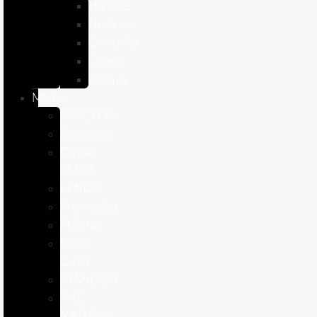
Hámster
Húrones
Chinchilla
Conejo
Cobaya
Marcas
APPETTYS
Bioiberica
DIBAQ
SENSE
LENDA
Pharmadiet
PURINA
Royal
Canin
STANGEST
THE
NATURAL