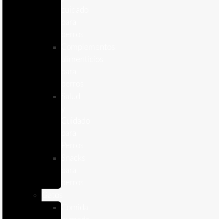
cuidado
para
perros
Complementos
alimenticios
para
perros
Salud
y
Cuidado
para
Perros
Snacks
para
perros
Gatos
Comida