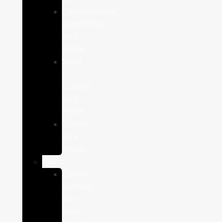
Complementos
alimenticios
para
perros
Salud
y
Cuidado
para
Perros
Snacks
para
perros
Gatos
Comida
humeda
para
gatos