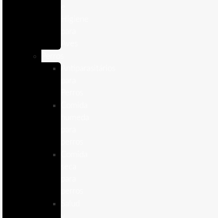
e
Higiene
para
Aves
Perros
Antiparasitários
para
Perros
Comida
humeda
para
perros
Comida
seca
para
perros
Salud
y