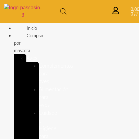
0,0
0
Inicio
Comprar
por
mascota
Aves
Complementos
para
aves
Alimentación
para
Aves
Cuidado
e
Higiene
para