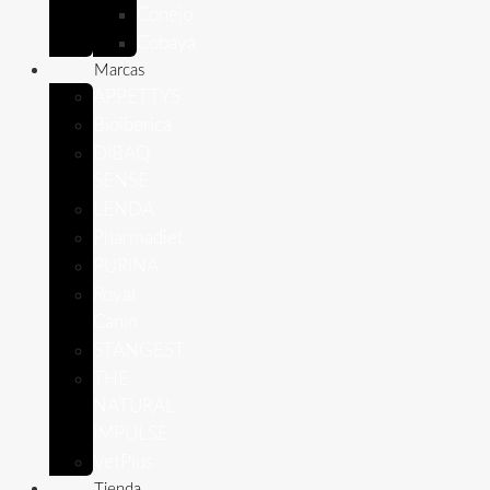
Conejo
Cobaya
Marcas
APPETTYS
Bioiberica
DIBAQ
SENSE
LENDA
Pharmadiet
PURINA
Royal
Canin
STANGEST
THE
NATURAL
IMPULSE
VetPlus
Tienda