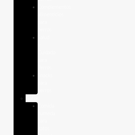
Complementos
alimenticios
para
perros
Salud
y
Cuidado
para
Perros
Snacks
para
perros
Gatos
Comida
humeda
para
gatos