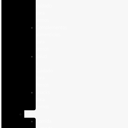
cuidado
para
perros
Complementos
alimenticios
para
perros
Salud
y
Cuidado
para
Perros
Snacks
para
perros
Gatos
Comida