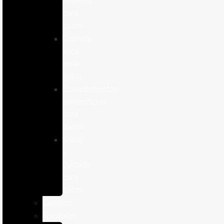
humeda
para
gatos
Comida
seca
para
gatos
Complementos
alimenticios
para
gatos
Salud
y
cuidado
para
gatos
Caballos
Roedores