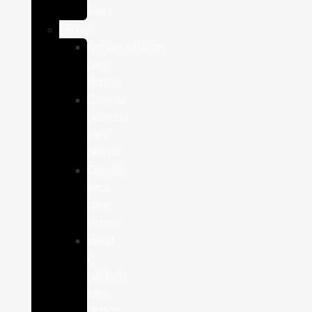
Aves
Perros
Antiparasitários
para
Perros
Comida
humeda
para
perros
Comida
seca
para
perros
Salud
y
cuidado
para
perros