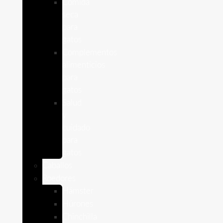
Comida
seca
para
gatos
Complementos
alimenticios
para
gatos
Salud
y
cuidado
para
gatos
Caballos
Roedores
Hámster
Húrones
Chinchilla