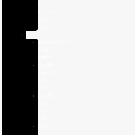
e
Higiene
para
Aves
Perros
Antiparasitários
para
Perros
Comida
humeda
para
perros
Comida
seca
para
perros
Salud
y