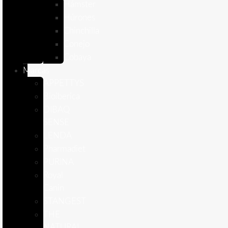
Hámster
Húrones
Chinchilla
Conejo
Cobaya
Marcas
APPETTYS
Bioiberica
DIBAQ
SENSE
LENDA
Pharmadiet
PURINA
Royal
Canin
STANGEST
THE
NATURAL