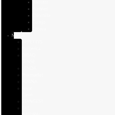
Hámster
Húrones
Chinchilla
Conejo
Cobaya
Marcas
APPETTYS
Bioiberica
DIBAQ
SENSE
LENDA
Pharmadiet
PURINA
Royal
Canin
STANGEST
THE
NATURAL