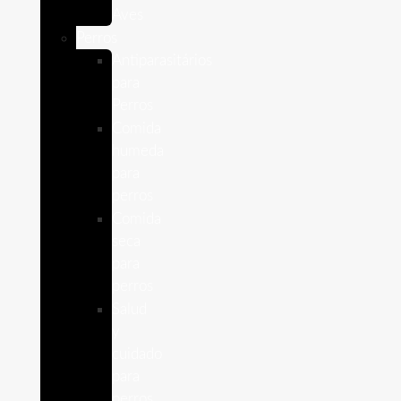
Aves
Perros
Antiparasitários
para
Perros
Comida
humeda
para
perros
Comida
seca
para
perros
Salud
y
cuidado
para
perros