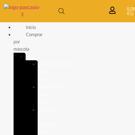
0,0
0
Inicio
Comprar
por
mascota
Aves
Complementos
para
aves
Alimentación
para
Aves
Cuidado
e
Higiene
para