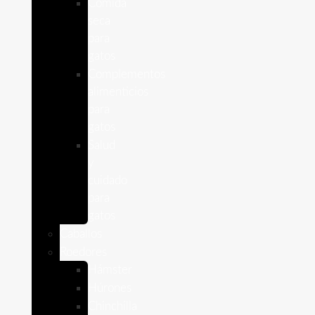
Comida
seca
para
gatos
Complementos
alimenticios
para
gatos
Salud
y
cuidado
para
gatos
Caballos
Roedores
Hámster
Húrones
Chinchilla