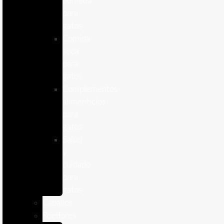
humeda
para
gatos
Comida
seca
para
gatos
Complementos
alimenticios
para
gatos
Salud
y
cuidado
para
gatos
Caballos
Roedores