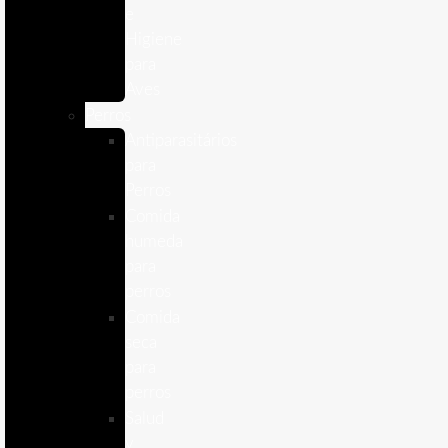
e
Higiene
para
Aves
Perros
Antiparasitários
para
Perros
Comida
humeda
para
perros
Comida
seca
para
perros
Salud
y