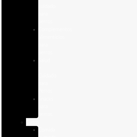
cuidado
para
perros
Complementos
alimenticios
para
perros
Salud
y
Cuidado
para
Perros
Snacks
para
perros
Gatos
Comida