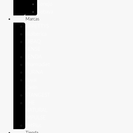
Conejo
Cobaya
Marcas
APPETTYS
Bioiberica
DIBAQ
SENSE
LENDA
Pharmadiet
PURINA
Royal
Canin
STANGEST
THE
NATURAL
IMPULSE
VetPlus
Tienda