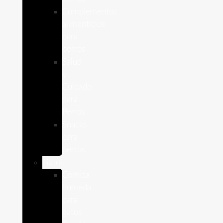
Complementos
alimenticios
para
perros
Salud
y
Cuidado
para
Perros
Snacks
para
perros
Gatos
Comida
humeda
para
gatos