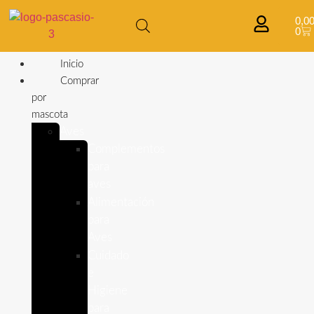
0,0
0
Inicio
Comprar
por
mascota
Aves
Complementos
para
aves
Alimentación
para
Aves
Cuidado
e
Higiene
para