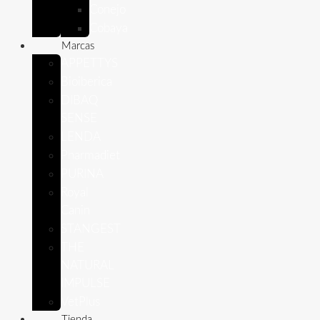
Conejo
Cobaya
Marcas
APPETTYS
Bioiberica
DIBAQ
SENSE
LENDA
Pharmadiet
PURINA
Royal
Canin
STANGEST
THE
NATURAL
IMPULSE
VetPlus
Tienda