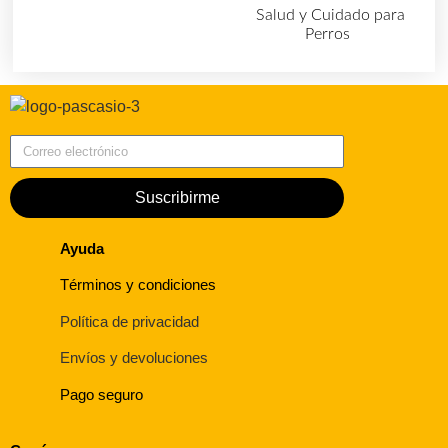
Salud y Cuidado para
Perros
(727)
Correo electrónico
Suscribirme
Ayuda
Términos y condiciones
Política de privacidad
Envíos y devoluciones
Pago seguro