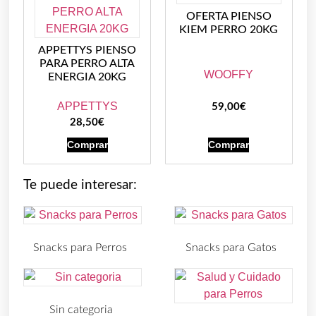
OFERTA PIENSO
KIEM PERRO 20KG
APPETTYS PIENSO
PARA PERRO ALTA
WOOFFY
ENERGIA 20KG
APPETTYS
59,00
€
28,50
€
Comprar
Comprar
Te puede interesar:
Snacks para Perros
Snacks para Gatos
(219)
(30)
Sin categoria
(4)