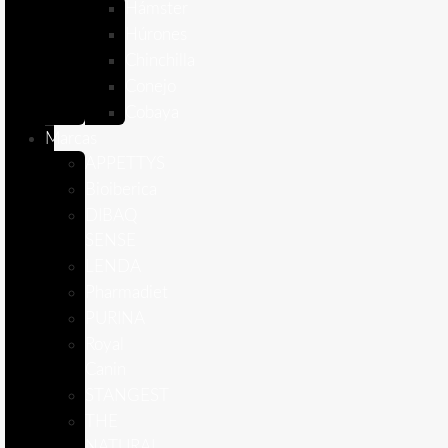
Hámster
Húrones
Chinchilla
Conejo
Cobaya
Marcas
APPETTYS
Bioiberica
DIBAQ
SENSE
LENDA
Pharmadiet
PURINA
Royal
Canin
STANGEST
THE
NATURAL