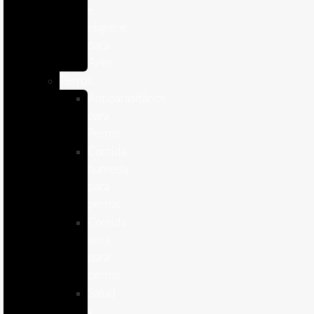
e
Higiene
para
Aves
Perros
Antiparasitários
para
Perros
Comida
humeda
para
perros
Comida
seca
para
perros
Salud
y