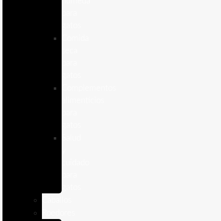
humeda
para
gatos
Comida
seca
para
gatos
Complementos
alimenticios
para
gatos
Salud
y
cuidado
para
gatos
Caballos
Roedores