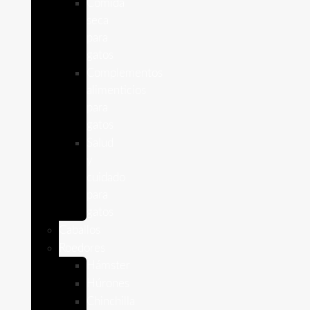
Comida
seca
para
gatos
Complementos
alimenticios
para
gatos
Salud
y
cuidado
para
gatos
Caballos
Roedores
Hámster
Húrones
Chinchilla