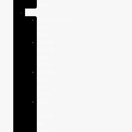
Aves
Perros
Antiparasitários
para
Perros
Comida
humeda
para
perros
Comida
seca
para
perros
Salud
y
cuidado
para
perros