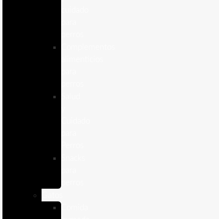
cuidado
para
perros
Complementos
alimenticios
para
perros
Salud
y
Cuidado
para
Perros
Snacks
para
perros
Gatos
Comida