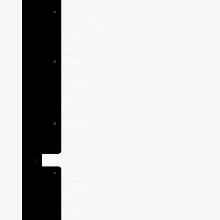
Complementos
alimenticios
para
perros
Salud
y
Cuidado
para
Perros
Snacks
para
perros
Gatos
Comida
humeda
para
gatos