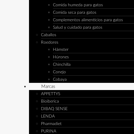
Comida humeda para gatos
Comida seca para gatos
Complementos alimenticios para gatos
Salud y cuidado para gatos
Caballos
Roedores
Hámster
Húrones
Chinchilla
Conejo
Cobaya
Marcas
APPETTYS
Bioiberica
DIBAQ SENSE
LENDA
Pharmadiet
PURINA