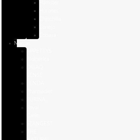
Hámster
Húrones
Chinchilla
Conejo
Cobaya
Marcas
APPETTYS
Bioiberica
DIBAQ
SENSE
LENDA
Pharmadiet
PURINA
Royal
Canin
STANGEST
THE
NATURAL