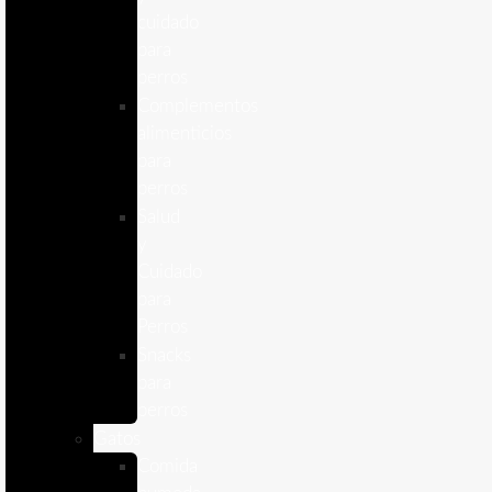
cuidado
para
perros
Complementos
alimenticios
para
perros
Salud
y
Cuidado
para
Perros
Snacks
para
perros
Gatos
Comida