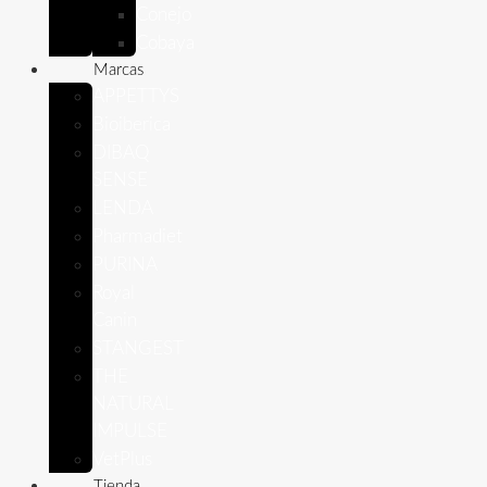
Conejo
Cobaya
Marcas
APPETTYS
Bioiberica
DIBAQ
SENSE
LENDA
Pharmadiet
PURINA
Royal
Canin
STANGEST
THE
NATURAL
IMPULSE
VetPlus
Tienda