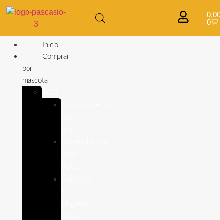
0,0
0
Inicio
Comprar
por
mascota
Aves
Complementos
para
aves
Alimentación
para
Aves
Cuidado
e
Higiene
para