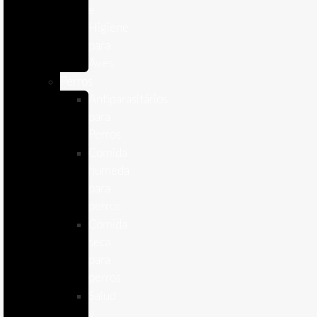
e
Higiene
para
Aves
Perros
Antiparasitários
para
Perros
Comida
humeda
para
perros
Comida
seca
para
perros
Salud
y