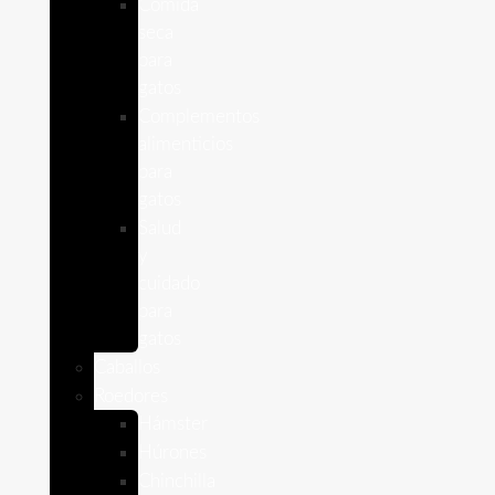
Comida
seca
para
gatos
Complementos
alimenticios
para
gatos
Salud
y
cuidado
para
gatos
Caballos
Roedores
Hámster
Húrones
Chinchilla