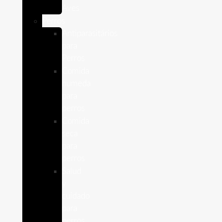
Aves
Perros
Antiparasitários
para
Perros
Comida
humeda
para
perros
Comida
seca
para
perros
Salud
y
cuidado
para
perros