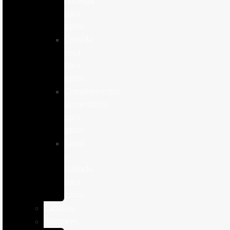
humeda
para
gatos
Comida
seca
para
gatos
Complementos
alimenticios
para
gatos
Salud
y
cuidado
para
gatos
Caballos
Roedores