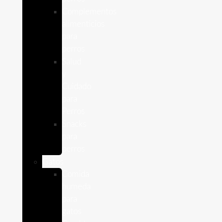
Complementos
alimenticios
para
perros
Salud
y
Cuidado
para
Perros
Snacks
para
perros
Gatos
Comida
humeda
para
gatos