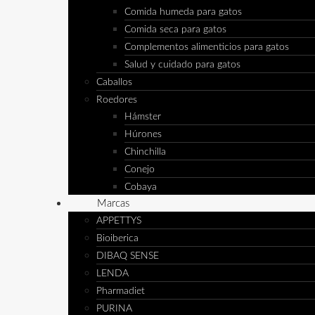
Comida humeda para gatos
Comida seca para gatos
Complementos alimenticios para gatos
Salud y cuidado para gatos
Caballos
Roedores
Hámster
Húrones
Chinchilla
Conejo
Cobaya
Marcas
APPETTYS
Bioiberica
DIBAQ SENSE
LENDA
Pharmadiet
PURINA