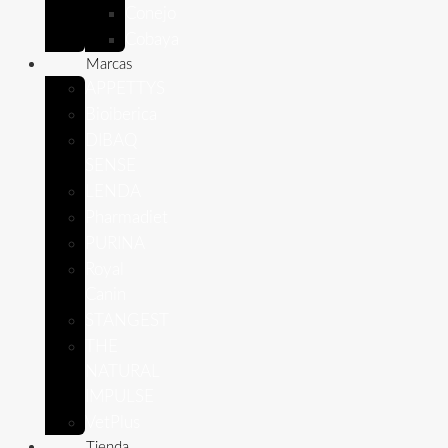
Conejo
Cobaya
Marcas
APPETTYS
Bioiberica
DIBAQ
SENSE
LENDA
Pharmadiet
PURINA
Royal
Canin
STANGEST
THE
NATURAL
IMPULSE
VetPlus
Tienda