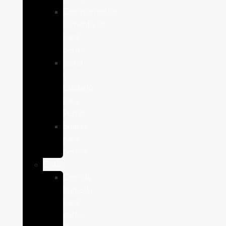
Complementos
alimenticios
para
perros
Salud
y
Cuidado
para
Perros
Snacks
para
perros
Gatos
Comida
humeda
para
gatos