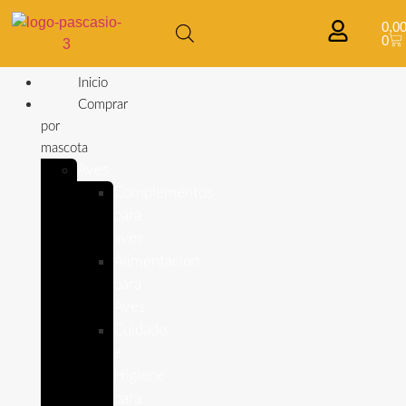
0,0
0
Inicio
Comprar
por
mascota
Aves
Complementos
para
aves
Alimentación
para
Aves
Cuidado
e
Higiene
para