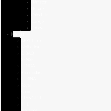
Hámster
Húrones
Chinchilla
Conejo
Cobaya
Marcas
APPETTYS
Bioiberica
DIBAQ
SENSE
LENDA
Pharmadiet
PURINA
Royal
Canin
STANGEST
THE
NATURAL