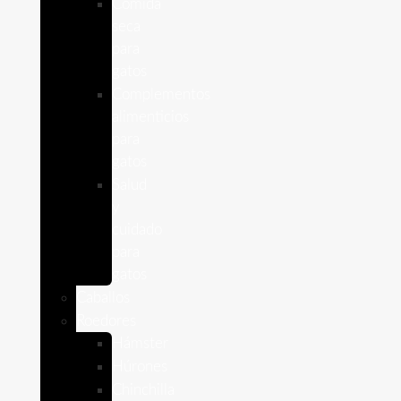
Comida
seca
para
gatos
Complementos
alimenticios
para
gatos
Salud
y
cuidado
para
gatos
Caballos
Roedores
Hámster
Húrones
Chinchilla