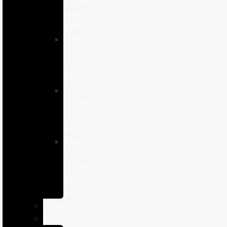
humeda
para
gatos
Comida
seca
para
gatos
Complementos
alimenticios
para
gatos
Salud
y
cuidado
para
gatos
Caballos
Roedores