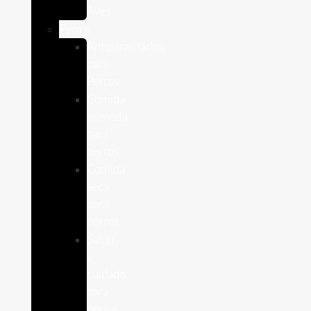
Aves
Perros
Antiparasitários
para
Perros
Comida
humeda
para
perros
Comida
seca
para
perros
Salud
y
cuidado
para
perros