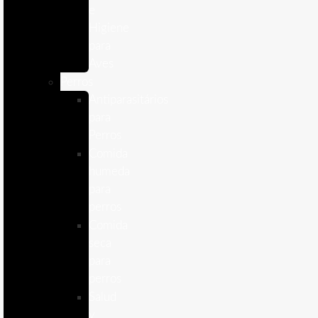
e
Higiene
para
Aves
Perros
Antiparasitários
para
Perros
Comida
humeda
para
perros
Comida
seca
para
perros
Salud
y