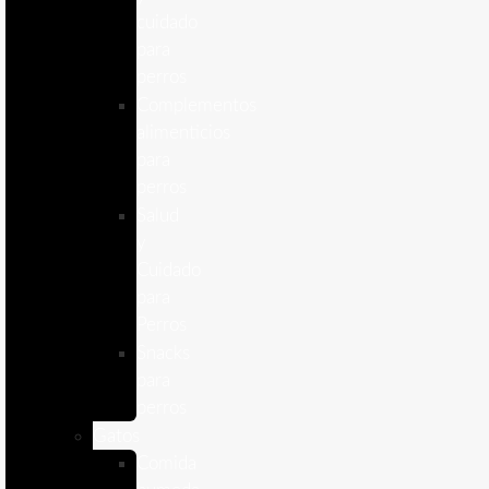
cuidado
para
perros
Complementos
alimenticios
para
perros
Salud
y
Cuidado
para
Perros
Snacks
para
perros
Gatos
Comida