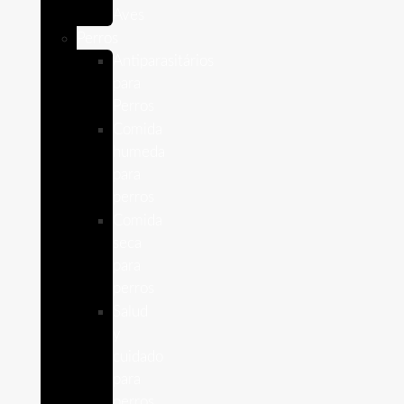
Aves
Perros
Antiparasitários
para
Perros
Comida
humeda
para
perros
Comida
seca
para
perros
Salud
y
cuidado
para
perros