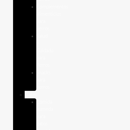
Complementos
alimenticios
para
perros
Salud
y
Cuidado
para
Perros
Snacks
para
perros
Gatos
Comida
humeda
para
gatos