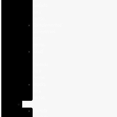
cuidado
para
perros
Complementos
alimenticios
para
perros
Salud
y
Cuidado
para
Perros
Snacks
para
perros
Gatos
Comida