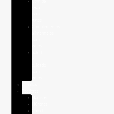
Comida
seca
para
gatos
Complementos
alimenticios
para
gatos
Salud
y
cuidado
para
gatos
Caballos
Roedores
Hámster
Húrones
Chinchilla