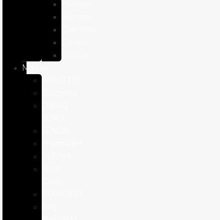
Hámster
Húrones
Chinchilla
Conejo
Cobaya
Marcas
APPETTYS
Bioiberica
DIBAQ
SENSE
LENDA
Pharmadiet
PURINA
Royal
Canin
STANGEST
THE
NATURAL