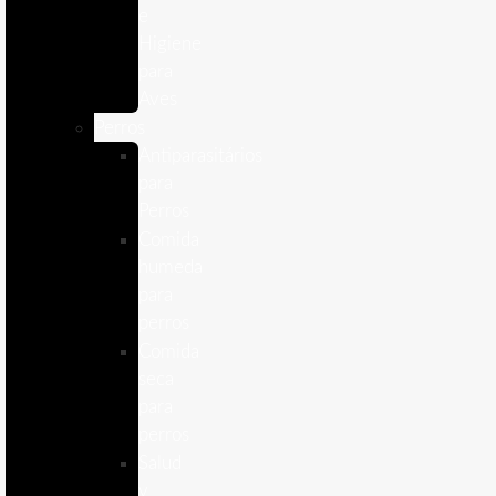
e
Higiene
para
Aves
Perros
Antiparasitários
para
Perros
Comida
humeda
para
perros
Comida
seca
para
perros
Salud
y