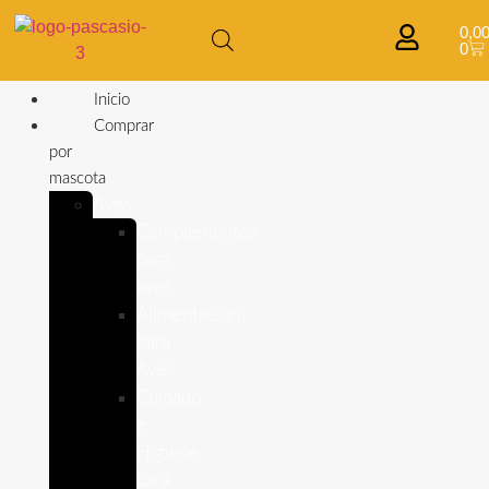
0,0
0
Inicio
Comprar
por
mascota
Aves
Complementos
para
aves
Alimentación
para
Aves
Cuidado
e
Higiene
para