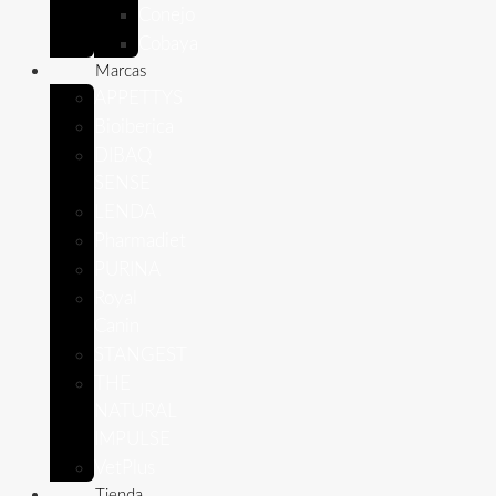
Conejo
Cobaya
Marcas
APPETTYS
Bioiberica
DIBAQ
SENSE
LENDA
Pharmadiet
PURINA
Royal
Canin
STANGEST
THE
NATURAL
IMPULSE
VetPlus
Tienda