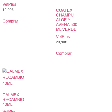
VetPlus
19,90
€
COATEX
CHAMPU
ALOE Y
Comprar
AVENA 500
ML VERDE
VetPlus
23,90
€
Comprar
CALMEX
RECAMBIO
40ML
VetPlus