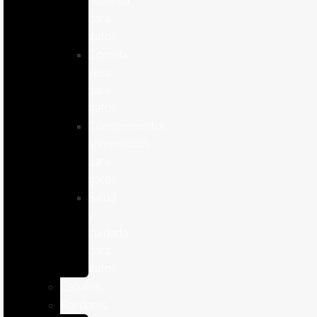
humeda
para
gatos
Comida
seca
para
gatos
Complementos
alimenticios
para
gatos
Salud
y
cuidado
para
gatos
Caballos
Roedores