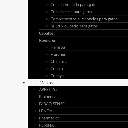
Comida humeda para gatos
Comida seca para gatos
Complementos alimenticios para gatos
Salud y cuidado para gatos
Caballos
Roedores
Hámster
Húrones
Chinchilla
Conejo
Cobaya
Marcas
APPETTYS
Bioiberica
DIBAQ SENSE
LENDA
Pharmadiet
PURINA