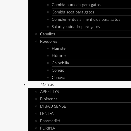
Comida humeda para gatos
Comida seca para gatos
Complementos alimenticios para gatos
Salud y cuidado para gatos
Caballos
Roedores
Hámster
Húrones
Chinchilla
Conejo
Cobaya
Marcas
APPETTYS
Bioiberica
DIBAQ SENSE
LENDA
Pharmadiet
PURINA