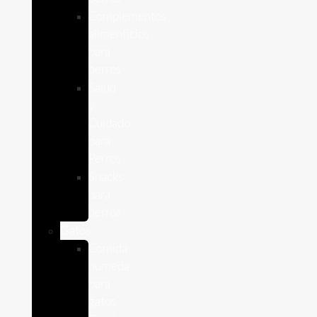
Complementos
alimenticios
para
perros
Salud
y
Cuidado
para
Perros
Snacks
para
perros
Gatos
Comida
humeda
para
gatos