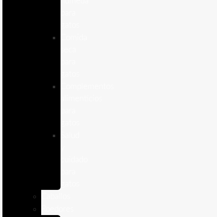
humeda
para
gatos
Comida
seca
para
gatos
Complementos
alimenticios
para
gatos
Salud
y
cuidado
para
gatos
Caballos
Roedores