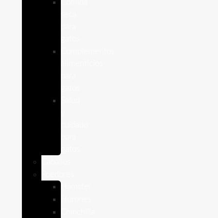
Comida
seca
para
gatos
Complementos
alimenticios
para
gatos
Salud
y
cuidado
para
gatos
Caballos
Roedores
Hámster
Húrones
Chinchilla