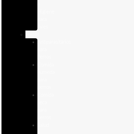
e
Higiene
para
Aves
Perros
Antiparasitários
para
Perros
Comida
humeda
para
perros
Comida
seca
para
perros
Salud
y