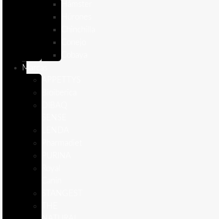
Hámster
Húrones
Chinchilla
Conejo
Cobaya
Marcas
APPETTYS
Bioiberica
DIBAQ
SENSE
LENDA
Pharmadiet
PURINA
Royal
Canin
STANGEST
THE
NATURAL