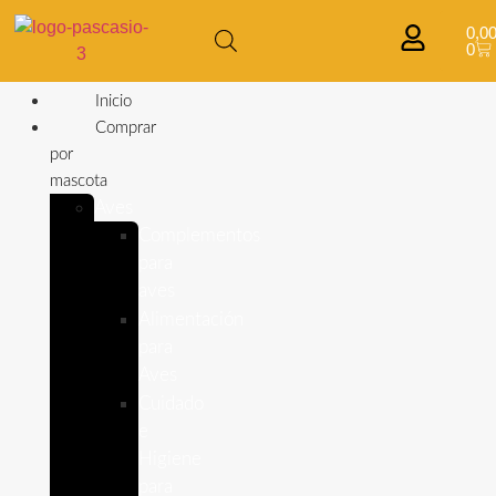
0,0
0
Inicio
Comprar
por
mascota
Aves
Complementos
para
aves
Alimentación
para
Aves
Cuidado
e
Higiene
para