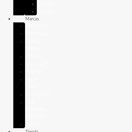
Conejo
Cobaya
Marcas
APPETTYS
Bioiberica
DIBAQ
SENSE
LENDA
Pharmadiet
PURINA
Royal
Canin
STANGEST
THE
NATURAL
IMPULSE
VetPlus
Tienda