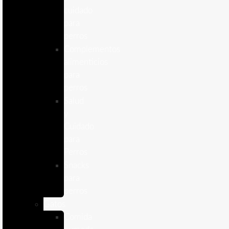
cuidado
para
perros
Complementos
alimenticios
para
perros
Salud
y
Cuidado
para
Perros
Snacks
para
perros
Gatos
Comida