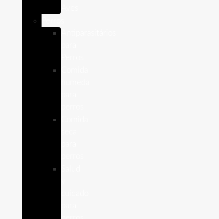
Aves
Perros
Antiparasitários
para
Perros
Comida
humeda
para
perros
Comida
seca
para
perros
Salud
y
cuidado
para
perros