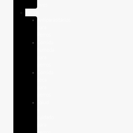
Aves
Perros
Antiparasitários
para
Perros
Comida
humeda
para
perros
Comida
seca
para
perros
Salud
y
cuidado
para
perros