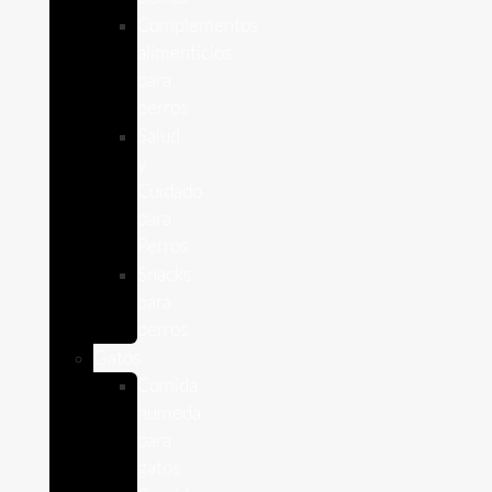
Complementos
alimenticios
para
perros
Salud
y
Cuidado
para
Perros
Snacks
para
perros
Gatos
Comida
humeda
para
gatos