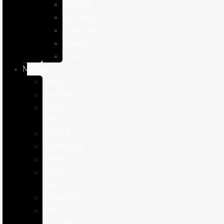
Hámster
Húrones
Chinchilla
Conejo
Cobaya
Marcas
APPETTYS
Bioiberica
DIBAQ
SENSE
LENDA
Pharmadiet
PURINA
Royal
Canin
STANGEST
THE
NATURAL