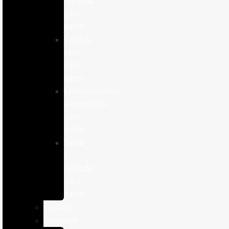
humeda
para
gatos
Comida
seca
para
gatos
Complementos
alimenticios
para
gatos
Salud
y
cuidado
para
gatos
Caballos
Roedores