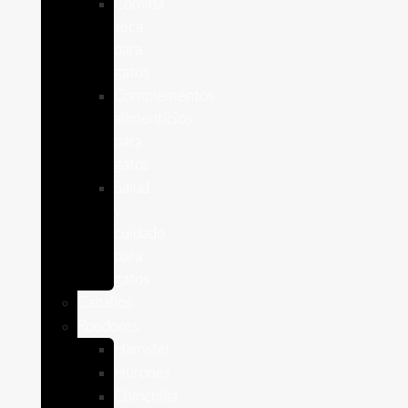
Comida
seca
para
gatos
Complementos
alimenticios
para
gatos
Salud
y
cuidado
para
gatos
Caballos
Roedores
Hámster
Húrones
Chinchilla