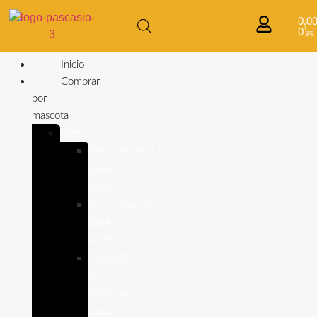
0,0
0
Inicio
Comprar
por
mascota
Aves
Complementos
para
aves
Alimentación
para
Aves
Cuidado
e
Higiene
para