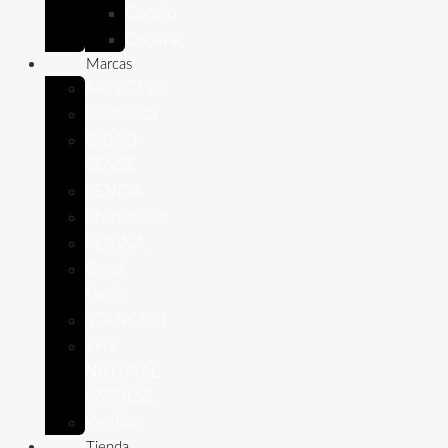
Conejo
Cobaya
Marcas
APPETTYS
Bioiberica
DIBAQ
SENSE
LENDA
Pharmadiet
PURINA
Royal
Canin
STANGEST
THE
NATURAL
IMPULSE
VetPlus
Tienda