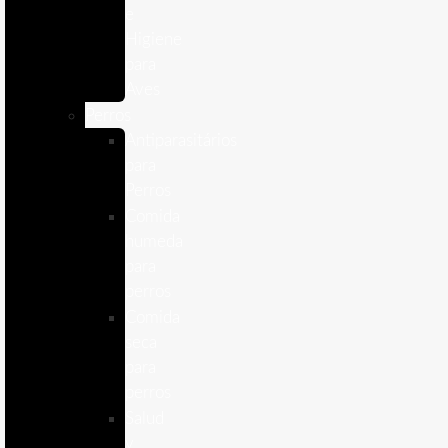
e
Higiene
para
Aves
Perros
Antiparasitários
para
Perros
Comida
humeda
para
perros
Comida
seca
para
perros
Salud
y