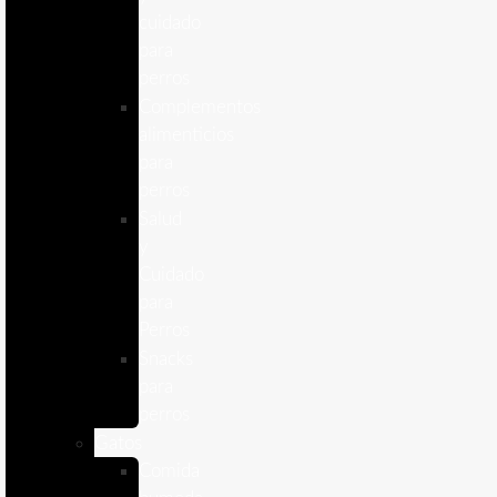
cuidado
para
perros
Complementos
alimenticios
para
perros
Salud
y
Cuidado
para
Perros
Snacks
para
perros
Gatos
Comida