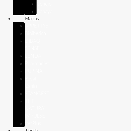
Conejo
Cobaya
Marcas
APPETTYS
Bioiberica
DIBAQ
SENSE
LENDA
Pharmadiet
PURINA
Royal
Canin
STANGEST
THE
NATURAL
IMPULSE
VetPlus
Tienda