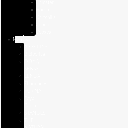
Hámster
Húrones
Chinchilla
Conejo
Cobaya
Marcas
APPETTYS
Bioiberica
DIBAQ
SENSE
LENDA
Pharmadiet
PURINA
Royal
Canin
STANGEST
THE
NATURAL