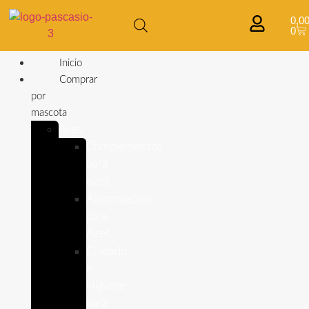
0,0
0
Inicio
Comprar
por
mascota
Aves
Complementos
para
aves
Alimentación
para
Aves
Cuidado
e
Higiene
para