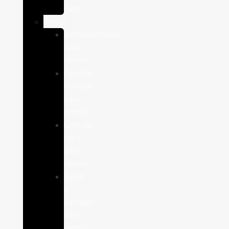
Aves
Perros
Antiparasitários
para
Perros
Comida
humeda
para
perros
Comida
seca
para
perros
Salud
y
cuidado
para
perros