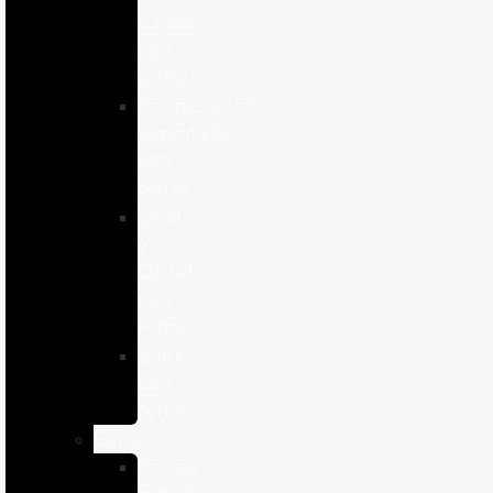
cuidado
para
perros
Complementos
alimenticios
para
perros
Salud
y
Cuidado
para
Perros
Snacks
para
perros
Gatos
Comida