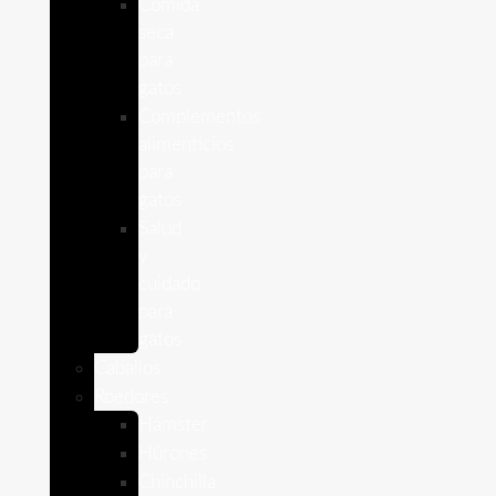
Comida
seca
para
gatos
Complementos
alimenticios
para
gatos
Salud
y
cuidado
para
gatos
Caballos
Roedores
Hámster
Húrones
Chinchilla