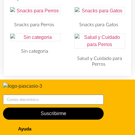
Snacks para Perros
Snacks para Gatos
(219)
(30)
Sin categoria
(4)
Salud y Cuidado para
Perros
(727)
Correo electrónico
Suscribirme
Ayuda