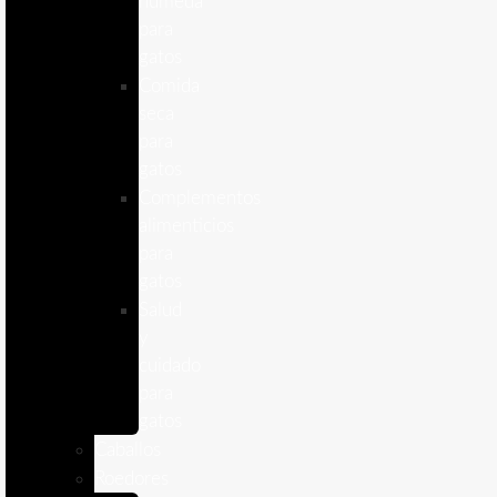
humeda
para
gatos
Comida
seca
para
gatos
Complementos
alimenticios
para
gatos
Salud
y
cuidado
para
gatos
Caballos
Roedores