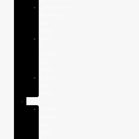
Complementos
alimenticios
para
perros
Salud
y
Cuidado
para
Perros
Snacks
para
perros
Gatos
Comida
humeda
para
gatos