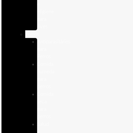
e
Higiene
para
Aves
Perros
Antiparasitários
para
Perros
Comida
humeda
para
perros
Comida
seca
para
perros
Salud
y