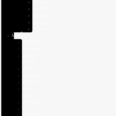
Hámster
Húrones
Chinchilla
Conejo
Cobaya
Marcas
APPETTYS
Bioiberica
DIBAQ
SENSE
LENDA
Pharmadiet
PURINA
Royal
Canin
STANGEST
THE
NATURAL