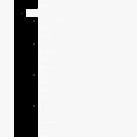
Aves
Perros
Antiparasitários
para
Perros
Comida
humeda
para
perros
Comida
seca
para
perros
Salud
y
cuidado
para
perros