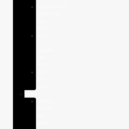
Complementos
alimenticios
para
perros
Salud
y
Cuidado
para
Perros
Snacks
para
perros
Gatos
Comida
humeda
para
gatos