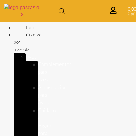
0,0
0
Inicio
Comprar
por
mascota
Aves
Complementos
para
aves
Alimentación
para
Aves
Cuidado
e
Higiene
para