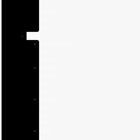
e
Higiene
para
Aves
Perros
Antiparasitários
para
Perros
Comida
humeda
para
perros
Comida
seca
para
perros
Salud
y