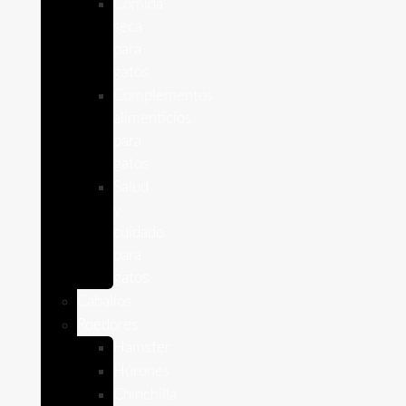
Comida
seca
para
gatos
Complementos
alimenticios
para
gatos
Salud
y
cuidado
para
gatos
Caballos
Roedores
Hámster
Húrones
Chinchilla