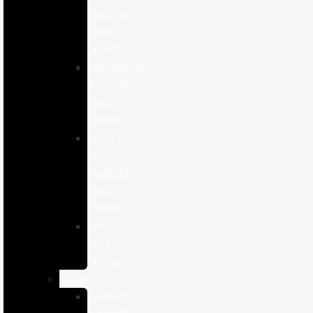
cuidado
para
perros
Complementos
alimenticios
para
perros
Salud
y
Cuidado
para
Perros
Snacks
para
perros
Gatos
Comida