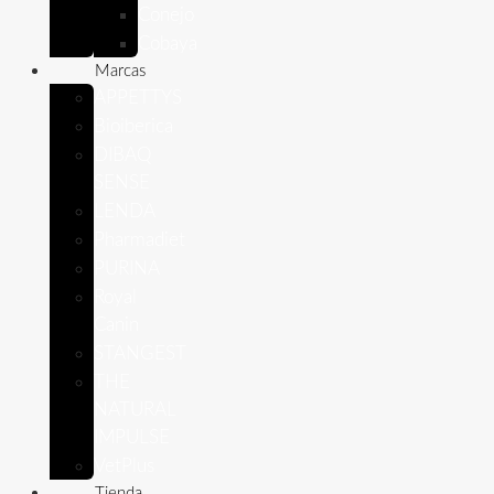
Conejo
Cobaya
Marcas
APPETTYS
Bioiberica
DIBAQ
SENSE
LENDA
Pharmadiet
PURINA
Royal
Canin
STANGEST
THE
NATURAL
IMPULSE
VetPlus
Tienda