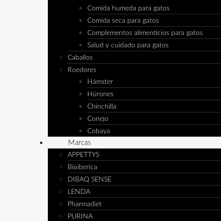
Comida humeda para gatos
Comida seca para gatos
Complementos alimenticios para gatos
Salud y cuidado para gatos
Caballos
Roedores
Hámster
Húrones
Chinchilla
Conejo
Cobaya
Marcas
APPETTYS
Bioiberica
DIBAQ SENSE
LENDA
Pharmadiet
PURINA