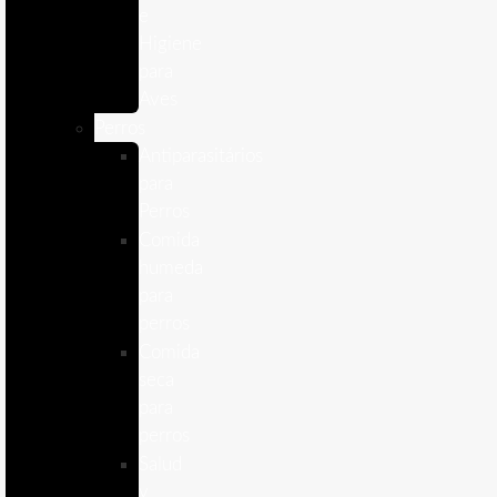
e
Higiene
para
Aves
Perros
Antiparasitários
para
Perros
Comida
humeda
para
perros
Comida
seca
para
perros
Salud
y