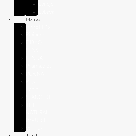
Conejo
Cobaya
Marcas
APPETTYS
Bioiberica
DIBAQ
SENSE
LENDA
Pharmadiet
PURINA
Royal
Canin
STANGEST
THE
NATURAL
IMPULSE
VetPlus
Tienda