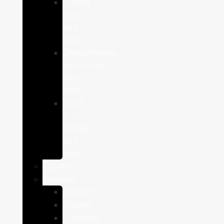
Comida
seca
para
gatos
Complementos
alimenticios
para
gatos
Salud
y
cuidado
para
gatos
Caballos
Roedores
Hámster
Húrones
Chinchilla