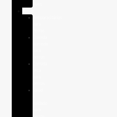
Aves
Perros
Antiparasitários
para
Perros
Comida
humeda
para
perros
Comida
seca
para
perros
Salud
y
cuidado
para
perros