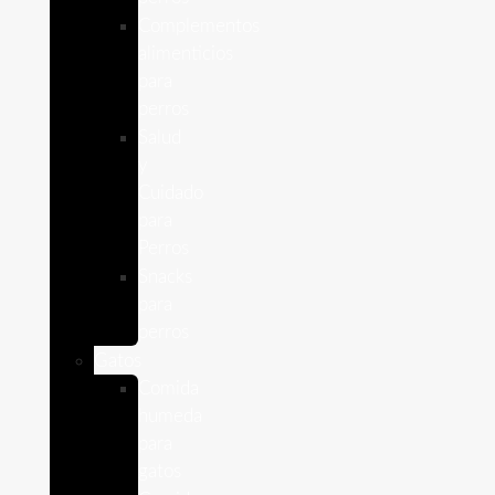
Complementos
alimenticios
para
perros
Salud
y
Cuidado
para
Perros
Snacks
para
perros
Gatos
Comida
humeda
para
gatos