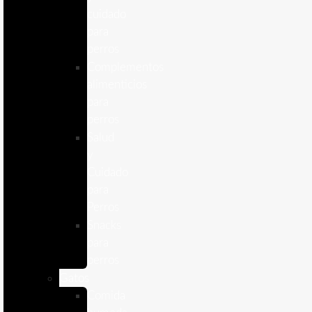
cuidado
para
perros
Complementos
alimenticios
para
perros
Salud
y
Cuidado
para
Perros
Snacks
para
perros
Gatos
Comida