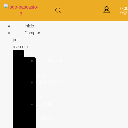
0,0
0
Inicio
Comprar
por
mascota
Aves
Complementos
para
aves
Alimentación
para
Aves
Cuidado
e
Higiene
para