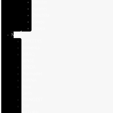
Hámster
Húrones
Chinchilla
Conejo
Cobaya
Marcas
APPETTYS
Bioiberica
DIBAQ
SENSE
LENDA
Pharmadiet
PURINA
Royal
Canin
STANGEST
THE
NATURAL