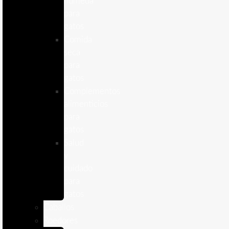
humeda
para
gatos
Comida
seca
para
gatos
Complementos
alimenticios
para
gatos
Salud
y
cuidado
para
gatos
Caballos
Roedores