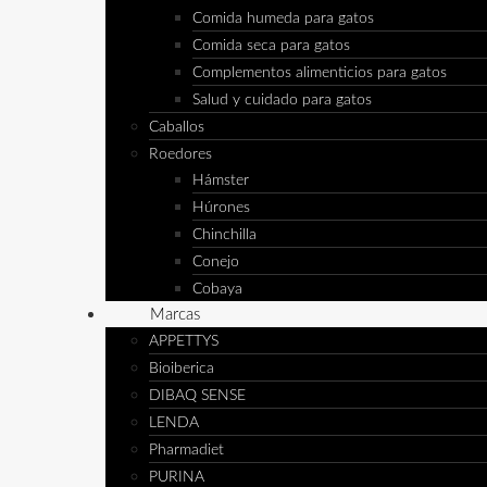
Comida humeda para gatos
Comida seca para gatos
Complementos alimenticios para gatos
Salud y cuidado para gatos
Caballos
Roedores
Hámster
Húrones
Chinchilla
Conejo
Cobaya
Marcas
APPETTYS
Bioiberica
DIBAQ SENSE
LENDA
Pharmadiet
PURINA