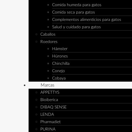
Comida humeda para gatos
Comida seca para gatos
Complementos alimenticios para gatos
Salud y cuidado para gatos
Caballos
Roedores
Hámster
Húrones
Chinchilla
Conejo
Cobaya
Marcas
APPETTYS
Bioiberica
DIBAQ SENSE
LENDA
Pharmadiet
PURINA