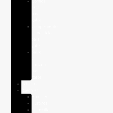
Comida
seca
para
gatos
Complementos
alimenticios
para
gatos
Salud
y
cuidado
para
gatos
Caballos
Roedores
Hámster
Húrones
Chinchilla