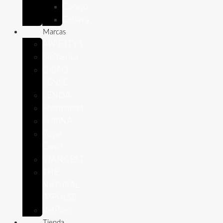
Conejo
Cobaya
Marcas
APPETTYS
Bioiberica
DIBAQ
SENSE
LENDA
Pharmadiet
PURINA
Royal
Canin
STANGEST
THE
NATURAL
IMPULSE
VetPlus
Tienda