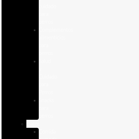
cuidado
para
perros
Complementos
alimenticios
para
perros
Salud
y
Cuidado
para
Perros
Snacks
para
perros
Gatos
Comida