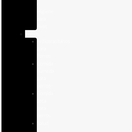
e
Higiene
para
Aves
Perros
Antiparasitários
para
Perros
Comida
humeda
para
perros
Comida
seca
para
perros
Salud
y