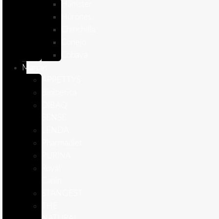
Hámster
Húrones
Chinchilla
Conejo
Cobaya
Marcas
APPETTYS
Bioiberica
DIBAQ
SENSE
LENDA
Pharmadiet
PURINA
Royal
Canin
STANGEST
THE
NATURAL