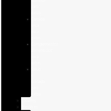
humeda
para
gatos
Comida
seca
para
gatos
Complementos
alimenticios
para
gatos
Salud
y
cuidado
para
gatos
Caballos
Roedores