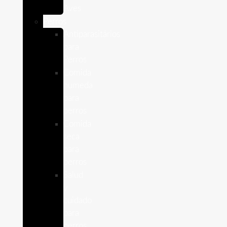
Aves
Perros
Antiparasitários
para
Perros
Comida
humeda
para
perros
Comida
seca
para
perros
Salud
y
cuidado
para
perros