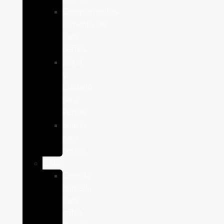
Complementos
alimenticios
para
perros
Salud
y
Cuidado
para
Perros
Snacks
para
perros
Gatos
Comida
humeda
para
gatos