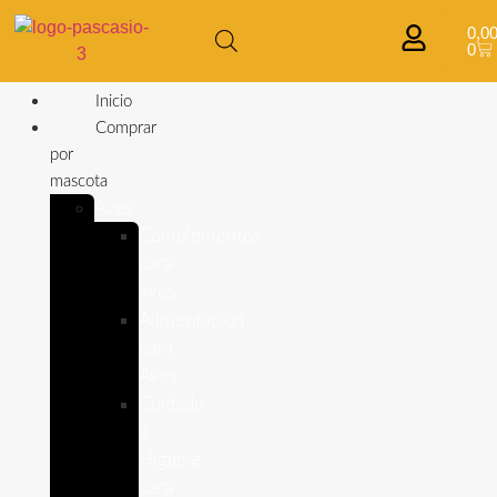
0,0
0
Inicio
Comprar
por
mascota
Aves
Complementos
para
aves
Alimentación
para
Aves
Cuidado
e
Higiene
para