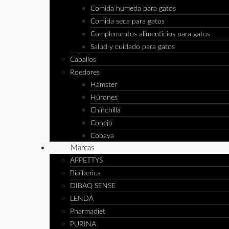
Comida humeda para gatos
Comida seca para gatos
Complementos alimenticios para gatos
Salud y cuidado para gatos
Caballos
Roedores
Hámster
Húrones
Chinchilla
Conejo
Cobaya
Marcas
APPETTYS
Bioiberica
DIBAQ SENSE
LENDA
Pharmadiet
PURINA