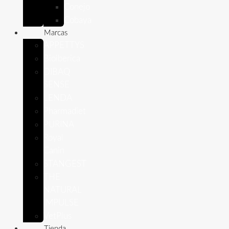
Conejo
Cobaya
Marcas
APPETTYS
Bioiberica
DIBAQ
SENSE
LENDA
Pharmadiet
PURINA
Royal
Canin
STANGEST
THE
NATURAL
IMPULSE
VetPlus
Tienda