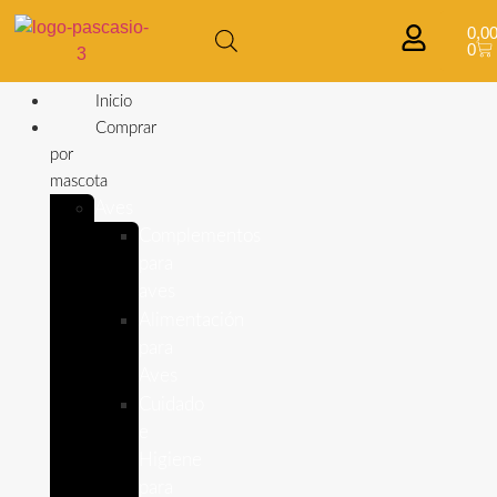
0,0
0
Inicio
Comprar
por
mascota
Aves
Complementos
para
aves
Alimentación
para
Aves
Cuidado
e
Higiene
para