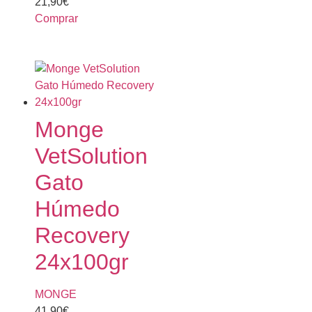
21,90
€
Comprar
Monge
VetSolution
Gato
Húmedo
Recovery
24x100gr
MONGE
41,90
€