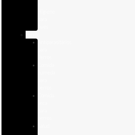
e
Higiene
para
Aves
Perros
Antiparasitários
para
Perros
Comida
humeda
para
perros
Comida
seca
para
perros
Salud
y