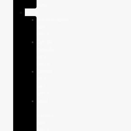
Aves
Perros
Antiparasitários
para
Perros
Comida
humeda
para
perros
Comida
seca
para
perros
Salud
y
cuidado
para
perros