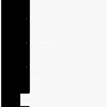
humeda
para
gatos
Comida
seca
para
gatos
Complementos
alimenticios
para
gatos
Salud
y
cuidado
para
gatos
Caballos
Roedores