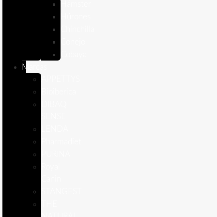
Hámster
Húrones
Chinchilla
Conejo
Cobaya
Marcas
APPETTYS
Bioiberica
DIBAQ
SENSE
LENDA
Pharmadiet
PURINA
Royal
Canin
STANGEST
THE
NATURAL