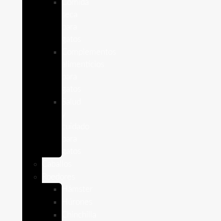
Comida
seca
para
gatos
Complementos
alimenticios
para
gatos
Salud
y
cuidado
para
gatos
Caballos
Roedores
Hámster
Húrones
Chinchilla