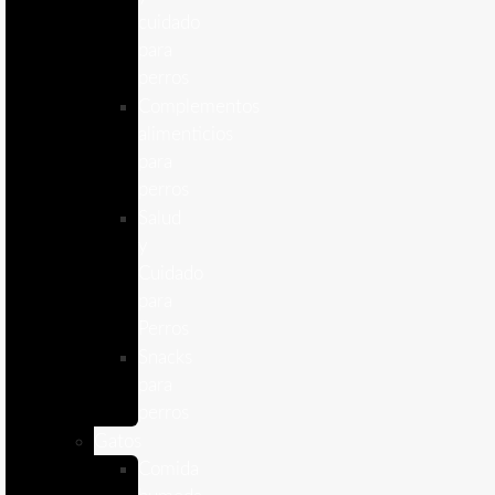
cuidado
para
perros
Complementos
alimenticios
para
perros
Salud
y
Cuidado
para
Perros
Snacks
para
perros
Gatos
Comida