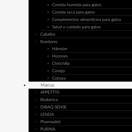
Comida humeda para gatos
Comida seca para gatos
Complementos alimenticios para gatos
Salud y cuidado para gatos
Caballos
Roedores
Hámster
Húrones
Chinchilla
Conejo
Cobaya
Marcas
APPETTYS
Bioiberica
DIBAQ SENSE
LENDA
Pharmadiet
PURINA